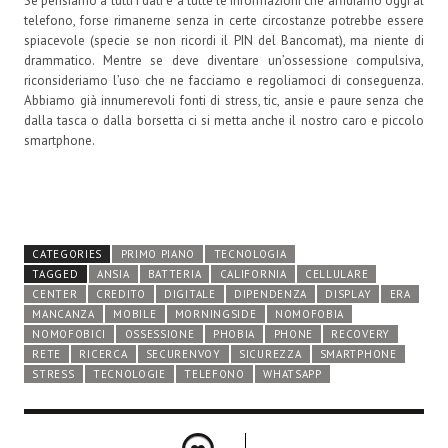
Se pensiamo a tutti i dati e a tutte le informazioni che affidiamo oggi al
telefono, forse rimanerne senza in certe circostanze potrebbe essere
spiacevole (specie se non ricordi il PIN del Bancomat), ma niente di
drammatico. Mentre se deve diventare un’ossessione compulsiva,
riconsideriamo l’uso che ne facciamo e regoliamoci di conseguenza.
Abbiamo già innumerevoli fonti di stress, tic, ansie e paure senza che
dalla tasca o dalla borsetta ci si metta anche il nostro caro e piccolo
smartphone.
CATEGORIES
PRIMO PIANO
TECNOLOGIA
TAGGED
ANSIA
BATTERIA
CALIFORNIA
CELLULARE
CENTER
CREDITO
DIGITALE
DIPENDENZA
DISPLAY
ERA
MANCANZA
MOBILE
MORNINGSIDE
NOMOFOBIA
NOMOFOBICI
OSSESSIONE
PHOBIA
PHONE
RECOVERY
RETE
RICERCA
SECURENVOY
SICUREZZA
SMARTPHONE
STRESS
TECNOLOGIE
TELEFONO
WHATSAPP