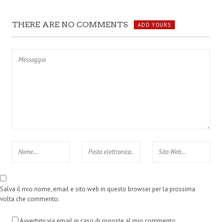
diventa possibile. 65
filo della banda
opere in mostra a
larga o nuovi
Milano
traguardi della
THERE ARE NO COMMENTS
ADD YOURS
comunicazione?
Analisi della
generazione da
social network
Salva il mio nome, email e sito web in questo browser per la prossima
volta che commento.
Avvertimi via email in caso di risposte al mio commento.