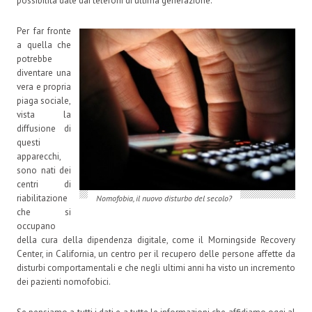
possibilità date dai telefoni di ultima generazione.
Per far fronte
a quella che
potrebbe
diventare una
vera e propria
piaga sociale,
vista la
diffusione di
questi
apparecchi,
sono nati dei
centri di
riabilitazione
Nomofobia, il nuovo disturbo del secolo?
che si
occupano
della cura della dipendenza digitale, come il Morningside Recovery
Center, in California, un centro per il recupero delle persone affette da
disturbi comportamentali e che negli ultimi anni ha visto un incremento
dei pazienti nomofobici.