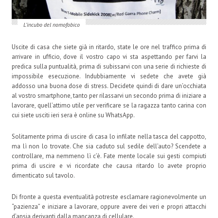
L’incubo del nomofobico
Uscite di casa che siete già in ritardo, state le ore nel traffico prima di
arrivare in ufficio, dove il vostro capo vi sta aspettando per farvi la
predica sulla puntualità, prima di subissarvi con una serie di richieste di
impossibile esecuzione. Indubbiamente vi sedete che avete già
addosso una buona dose di stress. Decidete quindi di dare un’occhiata
al vostro smartphone, tanto per rilassarvi un secondo prima di iniziare a
lavorare, quell’attimo utile per verificare se la ragazza tanto carina con
cui siete usciti ieri sera è online su WhatsApp.
Solitamente prima di uscire di casa lo infilate nella tasca del cappotto,
ma lì non lo trovate. Che sia caduto sul sedile dell’auto? Scendete a
controllare, ma nemmeno lì c’è. Fate mente locale sui gesti compiuti
prima di uscire e vi ricordate che causa ritardo lo avete proprio
dimenticato sul tavolo.
Di fronte a questa eventualità potreste esclamare ragionevolmente un
“pazienza” e iniziare a lavorare, oppure avere dei veri e propri attacchi
d’ansia derivanti dalla mancanza di cellulare.