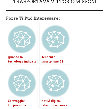
TRASPORTAVA VITTORIO MISSONI
Forse Ti Può Interessare :
Quando la
Tendenza
tecnologia indica la
smartphone, 11
strada
milioni di italiani
navigano dal
cellulare.
Caravaggio:
Nativi digitali:
l’impossibile
relazioni appese al