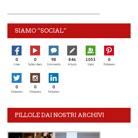
SIAMO “SOCIAL”
0
0
98
846
1053
0
Likes
Subscribers
Comments
Articoli
Users
Followers
0
0
0
Followers
Followers
Followers
PILLOLE DAI NOSTRI ARCHIVI