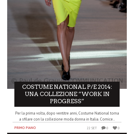
COSTUME NATIONAL P/E 2014:
UNA COLLEZIONE “WORK IN
PROGRESS”
Per la prima volta, dopo ventitre anni, Costume National torna
a sfilare con la collezione moda donna in Italia. Cornice..
PRIMO PIANO
22 SET
0
0