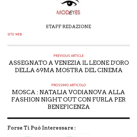
A
STAFF REDAZIONE
U
SITO WEB
T
H
O
PREVIOUS ARTICLE
ASSEGNATO A VENEZIA IL LEONE D'ORO
R
DELLA 69MA MOSTRA DEL CINEMA
PROSSIMO ARTICOLO
MOSCA : NATALIA VODIANOVA ALLA
FASHION NIGHT OUT CON FURLA PER
BENEFICENZA
Forse Ti Può Interessare :