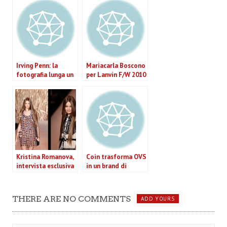
Irving Penn: la
Mariacarla Boscono
fotografia lunga un
per Lanvin F/W 2010
secolo
Kristina Romanova,
Coin trasforma OVS
intervista esclusiva
in un brand di
alla top model
abbigliamento
russa che vive a New
York
THERE ARE NO COMMENTS
ADD YOURS