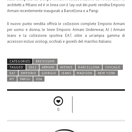
architetti a Milano ed è in linea con il lay-out dei punti vendita Emporio
Armani recentemente inaugurati a Barcellona e a Parigi.
Il nuovo punto vendita offrirà le collezioni complete Emporio Armani
per uomo e donna, le linee Emporio Armani Underwear, AJ | Armani
Jeans e la collezione sportiva EA7, oltre a un’ampia gamma di
accessori inclusi orologi, occhiali e gioielli del marchio Italiano.
CATEGORIES
BREVISSIME
TAGGED
2012
ARMANI
AVENUE
BARCELLONA
CHICAGO
EA7
EMPORIO
GIORGIO
JEANS
MADISON
NEW YORK
NY
PARIGI
USA
0