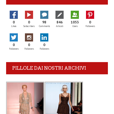
0
0
98
846
1053
0
Likes
Subscribers
Comments
Articoli
Users
Followers
0
0
0
Followers
Followers
Followers
PILLOLE DAI NOSTRI ARCHIVI