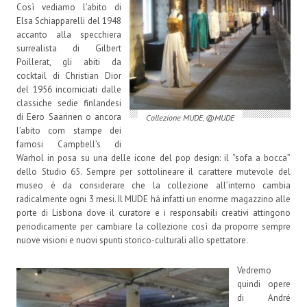
Così vediamo l’abito di
Elsa Schiapparelli del 1948
accanto alla specchiera
surrealista di Gilbert
Poillerat, gli abiti da
cocktail di Christian Dior
del 1956 incorniciati dalle
classiche sedie finlandesi
di Eero Saarinen o ancora
Collezione MUDE, @MUDE
l’abito com stampe dei
famosi Campbell’s di
Warhol in posa su una delle icone del pop design: il “sofa a bocca”
dello Studio 65. Sempre per sottolineare il carattere mutevole del
museo è da considerare che la collezione all’interno cambia
radicalmente ogni 3 mesi. Il MUDE há infatti un enorme magazzino alle
porte di Lisbona dove il curatore e i responsabili creativi attingono
periodicamente per cambiare la collezione così da proporre sempre
nuove visioni e nuovi spunti storico-culturali allo spettatore.
Vedremo
quindi opere
di André