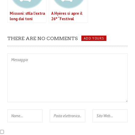
Missoni: sfila l’extra
A Hyères si apre il
long dai toni
26° “Festival
pastello
International de
Mode et de
Photographie”
THERE ARE NO COMMENTS
ADD YOURS