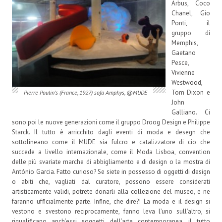
Arbus, Coco
Chanel, Gio
Ponti, il
gruppo di
Memphis,
Gaetano
Pesce,
Vivienne
Westwood,
Tom Dixon e
Pierre Poulin’s (France, 1927) sofa Amphys, @MUDE
John
Galliano. Ci
sono poi le nuove generazioni come il gruppo Droog Design e Philippe
Starck. Il tutto è arricchito dagli eventi di moda e desegn che
sottolineano come il MUDE sia fulcro e catalizzatore di cio che
succede a livello internazionale, come il Moda Lisboa, convention
delle più svariate marche di abbigliamento e di design o la mostra di
António Garcia. Fatto curioso? Se siete in possesso di oggetti di design
o abiti che, vagliati dal curatore, possono essere considerati
artisticamente validi, potrete donarli alla collezione del museo, e ne
faranno ufficialmente parte. Infine, che dire?! La moda e il design si
vestono e svestono reciprocamente, fanno leva l’uno sull’altro, si
riqualificano anch’essi soggetti dell’arte contemporanea, il tutto