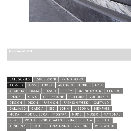
CATEGORIES
ESPOSIZIONI
PRIMO PIANO
TAGGED
1999
ANDRÉ
ANTONIO
ARBUS
ARTE
AUGUSTA
BAIXA
BANCO
BELÉM
BRUNHAMMER
CENTRO
CHANEL
COCO
COLLEZIONE
CULTURA
CULTURALE
DESIGN
DIXON
FASHION
FASHION WEEK
GAETANO
GALLIANO
GARCIA
GIO
JOHN
LISBONA
MEMPHIS
MODA
MODA LISBOA
MOSTRA
MUDE
MUSEO
NATIONAL
PESCE
PONTI
PORTOGALLO
RUA
SFILATA
SFILATE
TENDENZE
TOM
ULTRAMARINO
VIVIENNE
WESTWOOD