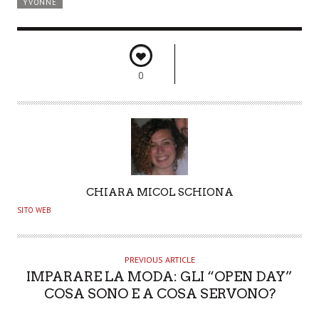
YVONNE
0
A
CHIARA MICOL SCHIONA
U
SITO WEB
T
H
O
PREVIOUS ARTICLE
IMPARARE LA MODA: GLI “OPEN DAY”
R
COSA SONO E A COSA SERVONO?