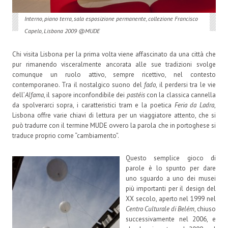
Interno, piano terra, sala esposizione permanente, collezione Francisco
Capelo, Lisbona 2009 @MUDE
Chi visita Lisbona per la prima volta viene affascinato da una città che
pur rimanendo visceralmente ancorata alle sue tradizioni svolge
comunque un ruolo attivo, sempre ricettivo, nel contesto
contemporaneo. Tra il nostalgico suono del
fado
, il perdersi tra le vie
dell’
Alfama
, il sapore inconfondibile dei
pastéis
con la classica cannella
da spolverarci sopra, i caratteristici tram e la poetica
Feria da Ladra
,
Lisbona offre varie chiavi di lettura per un viaggiatore attento, che si
può tradurre con il termine MUDE ovvero la parola che in portoghese si
traduce proprio come “cambiamento”.
Questo semplice gioco di
parole è lo spunto per dare
uno sguardo a uno dei musei
più importanti per il design del
XX secolo, aperto nel 1999 nel
Centro Culturale di Belém
, chiuso
successivamente nel 2006, e