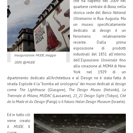
che ha riaperto nel 2009 nel
quartiere centrale di
Baixa
, nella
storica sede del
Banco National
Ultramarino
in Rua Augusta. Ma
un museo specificatamente
dedicato al design è un
fenomeno relativamente
recente. Dalla prima
esposizione di prodotti
industriali del 1851 all’interno
Inaugurazione MUDE, maggio
dell’
Esposizione Universale
fino
2009, @MUDE
alla creazione al
MOMA
di New
York nel 1929 di un
dipartimento dedicato all’Architettura e al Design ne è stata fatta di
strada. Esplode il la “bomba ad orologeria” dei musei dedicati al design
come
The Lighthouse
(Glasgow),
The Design Museu
(Helsinki),
La
Triennale di Milano
,
MUDAC
(Lausanne),
21_21 Design Sight
(Tokyo),
Cité
de la Mode et du Design
(Parigi) o il futuro
Holon Design Museum
(Israele).
Ed in tutto ciò
viene creato
il
MUDE
. Il
cuore