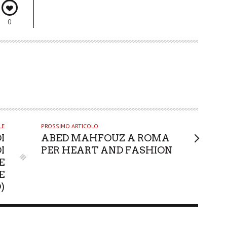
0
LE
PROSSIMO ARTICOLO
I
ABED MAHFOUZ A ROMA
I
PER HEART AND FASHION
E
E
)