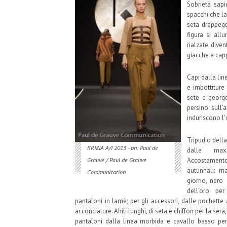
Sobrietà sapi
spacchi che la
seta drappegg
figura si all
rialzate dive
giacche e capp
Capi dalla lin
e imbottiture
sete e george
persino sull’
induriscono l’
Tripudio dell
KRIZIA A/I 2013 - ph: Paul de
dalle max
Accostamento 
Grauve / Paul de Grauve
autunnali: ma
Communication
giorno, nero 
dell’oro pe
pantaloni in lamè; per gli accessori, dalle pochette 
acconciature. Abiti lunghi, di seta e chiffon per la sera,
pantaloni dalla linea morbida e cavallo basso per 