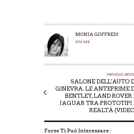
A
MONIA GOFFREDI
U
SITO WEB
T
H
O
R
PREVIOUS ARTIC
SALONE DELL'AUTO D
GINEVRA. LE ANTEPRIME D
BENTLEY, LAND ROVER 
JAGUAR TRA PROTOTIPI 
REALTÀ (VIDEO
Forse Ti Può Interessare :