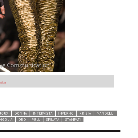
IJOUX
DONNA
INTERVISTA
INVERNO
KRIZIA
MANDELLI
NGOLIA
ORO
PULL
SFILATA
STAMPATI