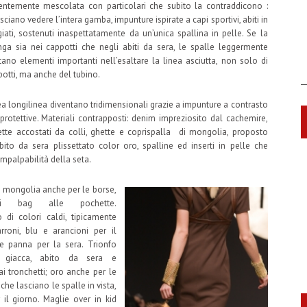
entemente mescolata con particolari che subito la contraddicono :
sciano vedere l’intera gamba, impunture ispirate a capi sportivi, abiti in
iati, sostenuti inaspettatamente da un’unica spallina in pelle. Se la
unga sia nei cappotti che negli abiti da sera, le spalle leggermente
ntano elementi importanti nell’esaltare la linea asciutta, non solo di
otti, ma anche del tubino.
ea longilinea diventano tridimensionali grazie a impunture a contrasto
 protettive. Materiali contrapposti: denim impreziosito dal cachemire,
tte accostati da colli, ghette e coprispalla di mongolia, proposto
abito da sera plissettato color oro, spalline ed inserti in pelle che
impalpabilità della seta.
a mongolia anche per le borse,
i bag alle pochette.
di colori caldi, tipicamente
rroni, blu e arancioni per il
e panna per la sera. Trionfo
r giacca, abito da sera e
ai tronchetti; oro anche per le
 che lasciano le spalle in vista,
il giorno. Maglie over in kid