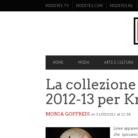
SECONDARY
MODEYES TV
MODEYES.COM
MODEYES.RU
NAVIGATION
PRIMARY
HOME
MODA
ARTE E CULTURA
NAVIGATION
La collezion
2012-13 per K
MONIA GOFFREDI
on 21/03/2012 at 12:38
Linee apparen
che spiccano