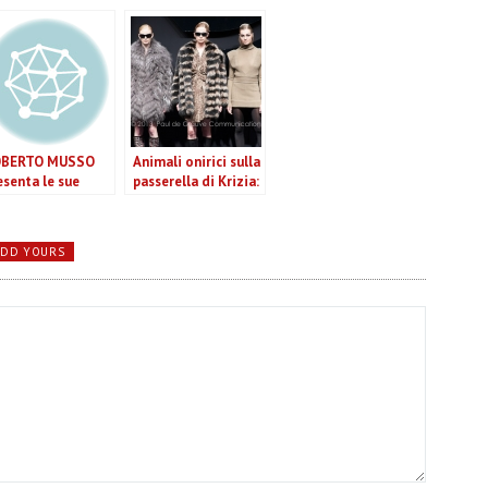
BERTO MUSSO
Animali onirici sulla
esenta le sue
passerella di Krizia:
ometrie con la
la collezione donna
ilata autunno
A/I 2013-14 nasce
verno 2012 e
dai mix
ADD YOURS
nvince (VIDEO)