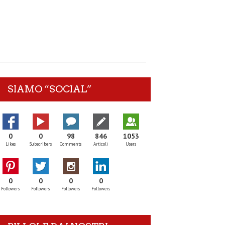
SIAMO “SOCIAL”
0
0
98
846
1053
Likes
Subscribers
Comments
Articoli
Users
0
0
0
0
Followers
Followers
Followers
Followers