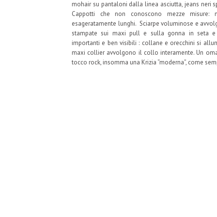
mohair su pantaloni dalla linea asciutta, jeans neri s
Cappotti che non conoscono mezze misure: m
esageratamente lunghi. Sciarpe voluminose e avvolgent
stampate sui maxi pull e sulla gonna in seta e 
importanti e ben visibili : collane e orecchini si all
maxi collier avvolgono il collo interamente. Un om
tocco rock, insomma una Krizia “moderna”, come sem