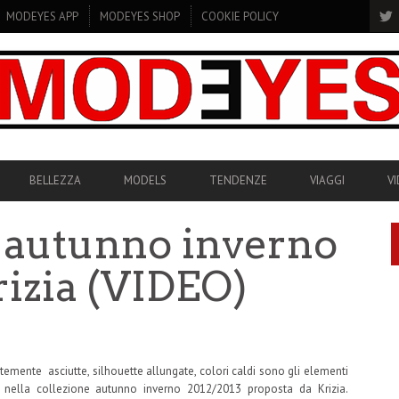
MODEYES APP
MODEYES SHOP
COOKIE POLICY
BELLEZZA
MODELS
TENDENZE
VIAGGI
V
e autunno inverno
rizia (VIDEO)
temente asciutte, silhouette allungate, colori caldi sono gli elementi
 nella collezione autunno inverno 2012/2013 proposta da Krizia.