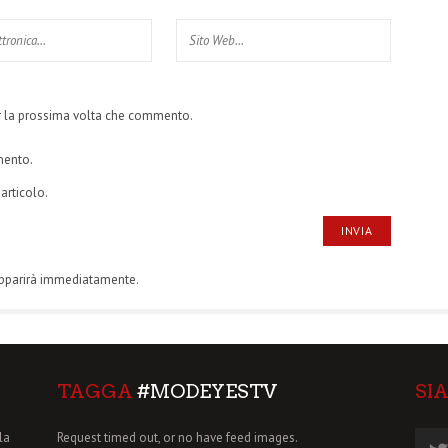
er la prossima volta che commento.
mento.
articolo.
apparirà immediatamente.
TAGGA
#MODEYESTV
SI
la
Request timed out, or no have feed images.