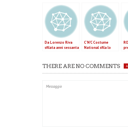
Da Lorenzo Riva
C’N’C Costume
RO
sfilata anni sessanta
National sfila lo
pr
per un’eleganza
sportswear
ge
intramontabile
sofisticato (VIDEO)
sf
in
THERE ARE NO COMMENTS
co