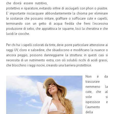
che dovrà essere nutritivo,
protettivo e riparatore, evitando infine di asciugarli con phon o piastre.
E’ importante risciacquare abbondantemente la chioma per eliminare
le sostanze che possano irritare, graffiare o soffocare cute e capelli,
terminando con un getto di acqua fredda che freni l’eccessiva
produzione di sebo, che appiattisca le squame, lisci la cheratina e che
lucidi le ciocche.
Per chi ha i capelli colorati da tinte, deve porre particolare attenzione ai
raggi UV, cloro e salsedine, che sbiadiscono e modificano la nuance o
ancora peggio, possono danneggiarne la struttura; in questi casi si
necessita di un nutrimento extra, con oli solubili ricchi di acidi grassi,
che blocchino i raggi nocivi, creando una barriera protettrice.
Non è da
trascurare
nemmeno la
cute, che al
sole si
ispessisce e
l’aumento
della