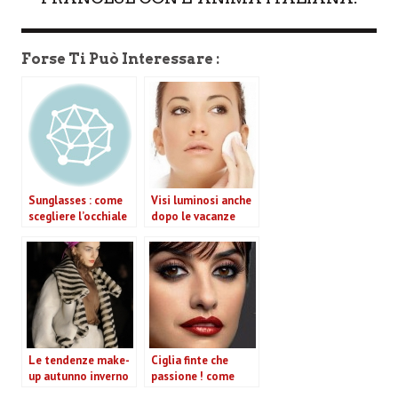
Forse Ti Può Interessare :
Sunglasses : come
Visi luminosi anche
scegliere l’occhiale
dopo le vacanze
da sole migliore
Le tendenze make-
Ciglia finte che
up autunno inverno
passione ! come
2010/11
fare …