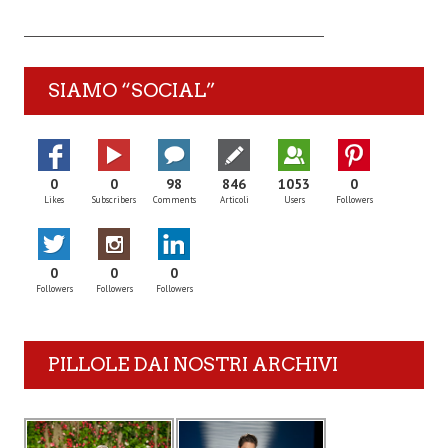
SIAMO “SOCIAL”
0
0
98
846
1053
0
Likes
Subscribers
Comments
Articoli
Users
Followers
0
0
0
Followers
Followers
Followers
PILLOLE DAI NOSTRI ARCHIVI