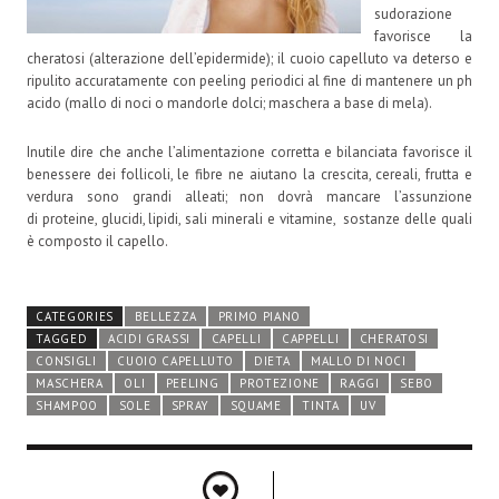
sudorazione
favorisce la
cheratosi (alterazione dell’epidermide); il cuoio capelluto va deterso e
ripulito accuratamente con peeling periodici al fine di mantenere un ph
acido (mallo di noci o mandorle dolci; maschera a base di mela).
Inutile dire che anche l’alimentazione corretta e bilanciata favorisce il
benessere dei follicoli, le fibre ne aiutano la crescita, cereali, frutta e
verdura sono grandi alleati; non dovrà mancare l’assunzione
di proteine, glucidi, lipidi, sali minerali e vitamine, sostanze delle quali
è composto il capello.
CATEGORIES
BELLEZZA
PRIMO PIANO
TAGGED
ACIDI GRASSI
CAPELLI
CAPPELLI
CHERATOSI
CONSIGLI
CUOIO CAPELLUTO
DIETA
MALLO DI NOCI
MASCHERA
OLI
PEELING
PROTEZIONE
RAGGI
SEBO
SHAMPOO
SOLE
SPRAY
SQUAME
TINTA
UV