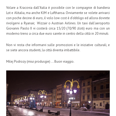
Volare a Kracovia dall’Italia è possibile con le compagnie di bandiera
Lot e Alitalia, ma anche KlM e Lufthansa. Ovviamente se volete arrivarci
con poche decine di euro, il volo low cost è d’obbligo ed allora dovrete
rivolgervi a Ryanair, Wizzair o Austrian Airlines. Un taxi dall’aeroporto
Giovanni Paolo II vi costerà circa 15/20 (70/90 zloti) euro ma con un
moderno treno a circa due euro sarete in centro della città in 20 minuti.
Non vi resta che informarvi sulle promozioni e le iniziative culturali, e
se siete ancora studenti, la città diventa imbattibile.
Milej Podrozy (miui produsgie) … Buon viaggio.