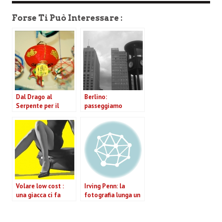
Forse Ti Può Interessare :
Dal Drago al
Berlino:
Serpente per il
passeggiamo
capodanno cinese, a
accanto alla
Londra in salsa
frontiera del
“Gangnam Style”
“contemporaneo”.
Volare low cost :
Irving Penn: la
una giacca ci fa
fotografia lunga un
“ingrassare” e
secolo
risparmiare
spiacevoli