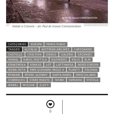
Natale a Cracovia – ph: Paul de Grauve Communication
CATEGORIES
EUROPA
PRIMO PIANO
TAGGED
ALITALIA
AUSTRIAN AIRLINES
CAPODANNO
CASTELLO
CRACOVIA
DRAGO
GALERIA
GRZANIEC
HEJNAL
KAROL WOJTYLA
KAZIMIERZ
KELIS
KLM
KRAKOWSKA
KRAKUS
LOT
LUFTHANSA
NORD EUROPA
NOWA HUTA
PAPA GIOVANNI PAOLO II
PLANTY
POLONIA
RYANAIR
RYNEK GLOWNY
SANTA MARIA
SMOCZA JAMA
STARBUCKS
STARE MIASTO
TATARI
VARSAVIA
VISTOLA
WAWEL
WIZZAIR
ZLOTY
0