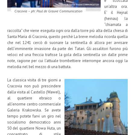
è scoccata
un’altra ora.
Cracovia – ph: Paul de Grauve Communication
E’ il Hejnal
(heinau) la
“chiamata a
raccolta” che viene eseguita ogni ora dalla torre più alta della chiesa di
Santa Maria di Cracovia, questo perchè La breve melodia ricorda quella
che nel 1241 cercò di suonare la sentinella di allora per avvisare
dell’imminente invasione da parte dei Tatari. Gli assalitori furono più
veloci ed una freccia trafisse la gola della sentinella sin dalle prime
note, ragione per cui l’attuale trombettiere interrompe ancora oggi la
melodia nel bel mezzo di una battuta.
La classica visita di tre giorni a
Cracovia non può prescindere
dalla visita al Castello (Wawel),
al quartiere ebraico o
all’enorme centro commerciale
Galeria Krakowska. Se avete
tempo potete farvi un giro nel
socialismo democratico anni
50 del quartiere Nowa Huta, un
concentrato di stile