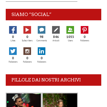
SIAMO “SOCIAL”
0
0
98
846
1053
0
Likes
Subscribers
Comments
Articoli
Users
Followers
0
0
0
Followers
Followers
Followers
PILLOLE DAI NOSTRI ARCHIVI