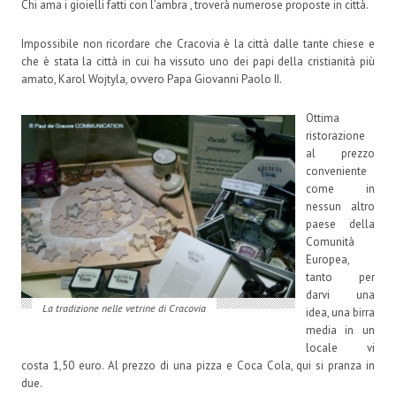
Chi ama i gioielli fatti con l’ambra , troverà numerose proposte in città.
Impossibile non ricordare che Cracovia è la città dalle tante chiese e
che è stata la città in cui ha vissuto uno dei papi della cristianità più
amato, Karol Wojtyla, ovvero Papa Giovanni Paolo II.
Ottima
ristorazione
al prezzo
conveniente
come in
nessun altro
paese della
Comunità
Europea,
tanto per
darvi una
La tradizione nelle vetrine di Cracovia
idea, una birra
media in un
locale vi
costa 1,50 euro. Al prezzo di una pizza e Coca Cola, qui si pranza in
due.