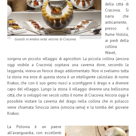
della città di
Cracovia. Si
narra che
anticamente,
presso il
fiume Vistola,
Gioielli in Ambra nelle vetrine di Cracovia
ai piedi della
collina
Wavel,
sorgeva un piccolo villaggio di agricoltori. La piccola collina (ancora
oggi visibile a Cracovia) ospitava una caverna dove, secondo la
leggenda, viveva un feroce drago addormentato. Non vi sveliamo tutta
la storia ma eroe di questa storia è un intelligente calzolaio di nome
Krakus, che con il suo genio riuscì a sconfiggere il drago e a divenire
capo del villaggio. Lungo la storia il villaggio divenne una bellissima
città, che si sviluppò nei secoli sotto il nome di Cracovia. Ancora oggi è
possibile visitare la caverna del drago nella collina che in polacco
viene chiamata Smocza Jama (smocia iama) e la tomba del giovane
Krakus.
La Polonia è un paese
all’avanguardia, con eccellenti