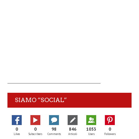
SIAMO “SOCIAL”
0
0
98
846
1053
0
Likes
Subscribers
Comments
Articoli
Users
Followers