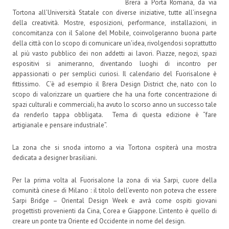
Brera a Porta Romana, da via
Tortona all’Università Statale con diverse iniziative, tutte all’insegna
della creatività. Mostre, esposizioni, performance, installazioni, in
concomitanza con il Salone del Mobile, coinvolgeranno buona parte
della città con lo scopo di comunicare un’idea, rivolgendosi soprattutto
al più vasto pubblico dei non addetti ai lavori. Piazze, negozi, spazi
espositivi si animeranno, diventando luoghi di incontro per
appassionati o per semplici curiosi. Il calendario del Fuorisalone è
fittissimo. C’è ad esempio il Brera Design District che, nato con lo
scopo di valorizzare un quartiere che ha una forte concentrazione di
spazi culturali e commerciali, ha avuto lo scorso anno un successo tale
da renderlo tappa obbligata. Tema di questa edizione è “fare
artigianale e pensare industriale”.
La zona che si snoda intorno a via Tortona ospiterà una mostra
dedicata a designer brasiliani.
Per la prima volta al Fuorisalone la zona di via Sarpi, cuore della
comunità cinese di Milano : il titolo dell’evento non poteva che essere
Sarpi Bridge – Oriental Design Week e avrà come ospiti giovani
progettisti provenienti da Cina, Corea e Giappone. L’intento è quello di
creare un ponte tra Oriente ed Occidente in nome del design.