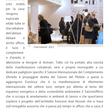
solo mobili
per la casa:
vengono
esplorate
infatti tutte le
sfaccettature
dell’abitare.
Abitare è
anche ufficio,
Fuorisalone 2012
è luce, è
complement
o d’arredo, è
attenzione ai designer di domani. Tutto ciò ha portato alla nascita
delle manifestazioni collaterali, vere e proprie monografie a cui
dedicare padiglioni specifici. Il Salone Internazionale del Complemento
d’Arredo è propaggine diretta del Salone del Mobile; a questi si
aggiungono Euroluce che è la manifestazione di riferimento
internazionale del settore luce, sempre più attenta al tema del
risparmio energetico e della sostenibilità ambientale; il SaloneUfficio
che si occupa di arredamento in ambienti di lavoro e che quest’anno
ospiterà il progetto dell’architetto francese Jean Nouvel che si basa
sull’innegabile assioma che si passa più tempo in ufficio che a casa; il