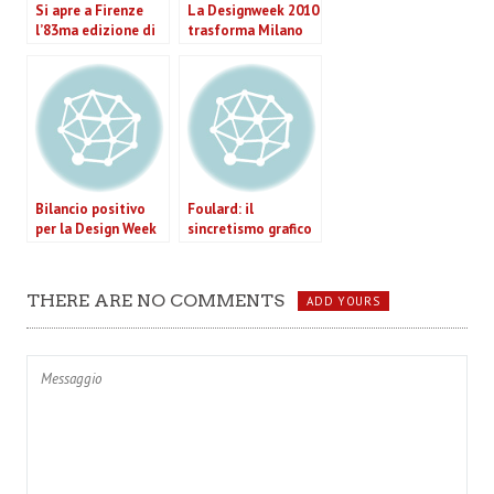
Si apre a Firenze
La Designweek 2010
l’83ma edizione di
trasforma Milano
Pitti Uomo
tra eventi e saloni
Immagine
Bilancio positivo
Foulard: il
per la Design Week
sincretismo grafico
di Carla Crosta alla
Triennale di Milano
THERE ARE NO COMMENTS
ADD YOURS