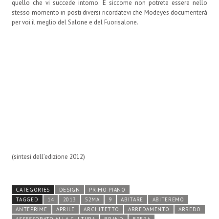
quello che vi succede intorno. E siccome non potrete essere nello
stesso momento in posti diversi ricordatevi che Modeyes documenterà
per voi il meglio del Salone e del Fuorisalone.
(sintesi dell’edizione 2012)
CATEGORIES
DESIGN
PRIMO PIANO
TAGGED
14
2013
52MA
9
ABITARE
ABITEREMO
ANTEPRIME
APRILE
ARCHITETTO
ARREDAMENTO
ARREDO