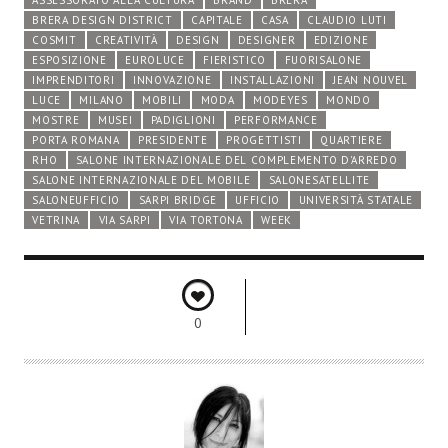
ASSESSORATO ALLA CULTURA
BRAND
BRERA
BRERA DESIGN DISTRICT
CAPITALE
CASA
CLAUDIO LUTI
COSMIT
CREATIVITÀ
DESIGN
DESIGNER
EDIZIONE
ESPOSIZIONE
EUROLUCE
FIERISTICO
FUORISALONE
IMPRENDITORI
INNOVAZIONE
INSTALLAZIONI
JEAN NOUVEL
LUCE
MILANO
MOBILI
MODA
MODEYES
MONDO
MOSTRE
MUSEI
PADIGLIONI
PERFORMANCE
PORTA ROMANA
PRESIDENTE
PROGETTISTI
QUARTIERE
RHO
SALONE INTERNAZIONALE DEL COMPLEMENTO D'ARREDO
SALONE INTERNAZIONALE DEL MOBILE
SALONESATELLITE
SALONEUFFICIO
SARPI BRIDGE
UFFICIO
UNIVERSITÀ STATALE
VETRINA
VIA SARPI
VIA TORTONA
WEEK
0