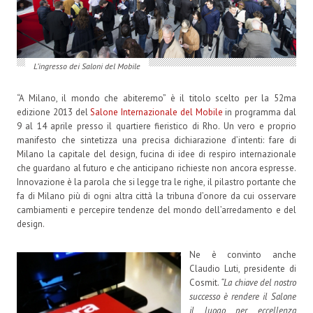
L’ingresso dei Saloni del Mobile
“A Milano, il mondo che abiteremo” è il titolo scelto per la 52ma
edizione 2013 del
Salone Internazionale del Mobile
in programma dal
9 al 14 aprile presso il quartiere fieristico di Rho. Un vero e proprio
manifesto che sintetizza una precisa dichiarazione d’intenti: fare di
Milano la capitale del design, fucina di idee di respiro internazionale
che guardano al futuro e che anticipano richieste non ancora espresse.
Innovazione è la parola che si legge tra le righe, il pilastro portante che
fa di Milano più di ogni altra città la tribuna d’onore da cui osservare
cambiamenti e percepire tendenze del mondo dell’arredamento e del
design.
Ne è convinto anche
Claudio Luti, presidente di
Cosmit.
“La chiave del nostro
successo è rendere il Salone
il luogo per eccellenza