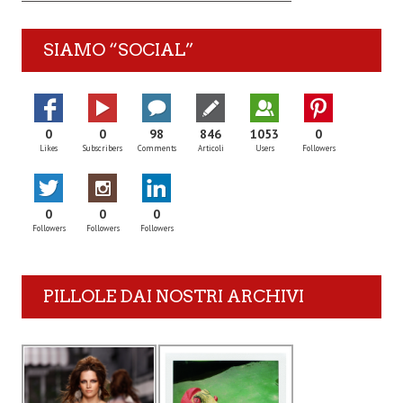
SIAMO “SOCIAL”
0
0
98
846
1053
0
Likes
Subscribers
Comments
Articoli
Users
Followers
0
0
0
Followers
Followers
Followers
PILLOLE DAI NOSTRI ARCHIVI