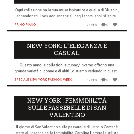
Ogni collezione ha la sua musa ispiratrice e quella di Bluegirl,
abbandonati i look adolescenziali degli scorsi anni, si ispira..
PRIMO PIANO
26 FEB
0
0
NEW YORK: L’ELEGANZA È
CASUAL.
Questo anno le collezioni autunno/ inverno offrono una
grande varietà di gonne e di abiti. Lo stiamo vedendo in questi..
SPECIALE NEW YORK FASHION WEEK
17 FEB
0
0
NEW YORK : FEMMINILITÀ
SULLE PASSERELLE DI SAN
VALENTINO
Il giorno di San Valentino sulle passarelle di Lincoln Center è
stato all’insegna della femminilità. Carolina Herrera la stilista