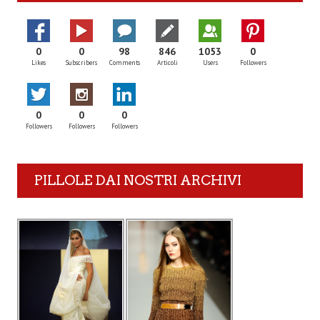
0
0
98
846
1053
0
Likes
Subscribers
Comments
Articoli
Users
Followers
0
0
0
Followers
Followers
Followers
PILLOLE DAI NOSTRI ARCHIVI