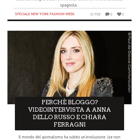
spagnola..
SPECIALE NEW YORK FASHION WEEK
15 FEB
0
0
PERCHÈ BLOGGO?
VIDEOINTERVISTA A ANNA
DELLO RUSSO E CHIARA
FERRAGNI
Il mondo del giornalismo ha subito un’evoluzione (se non