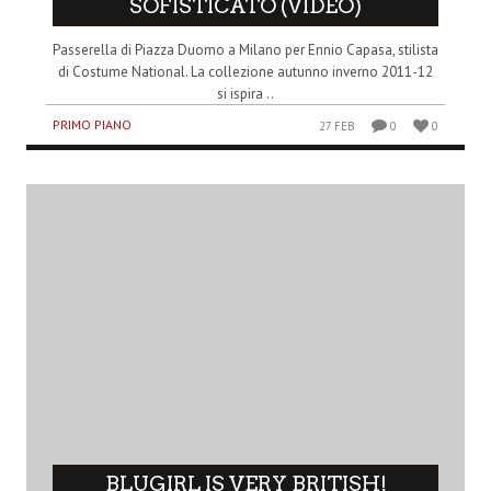
SOFISTICATO (VIDEO)
Passerella di Piazza Duomo a Milano per Ennio Capasa, stilista
di Costume National. La collezione autunno inverno 2011-12
si ispira ..
PRIMO PIANO
27 FEB
0
0
BLUGIRL IS VERY BRITISH!