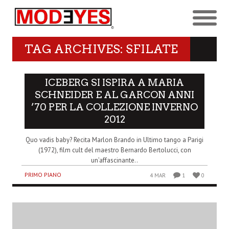
TAG ARCHIVES: SFILATE
ICEBERG SI ISPIRA A MARIA
SCHNEIDER E AL GARCON ANNI
’70 PER LA COLLEZIONE INVERNO
2012
Quo vadis baby? Recita Marlon Brando in Ultimo tango a Parigi
(1972), film cult del maestro Bernardo Bertolucci, con
un’affascinante..
PRIMO PIANO
4 MAR
1
0