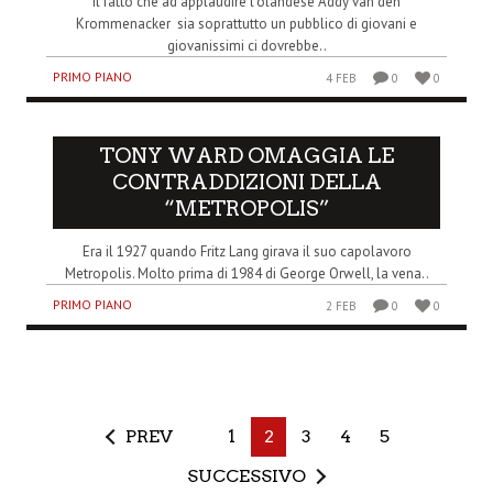
Il fatto che ad applaudire l’olandese Addy van den
Krommenacker sia soprattutto un pubblico di giovani e
giovanissimi ci dovrebbe..
PRIMO PIANO
4 FEB
0
0
TONY WARD OMAGGIA LE
CONTRADDIZIONI DELLA
“METROPOLIS”
Era il 1927 quando Fritz Lang girava il suo capolavoro
Metropolis. Molto prima di 1984 di George Orwell, la vena..
PRIMO PIANO
2 FEB
0
0
PREV
1
2
3
4
5
SUCCESSIVO