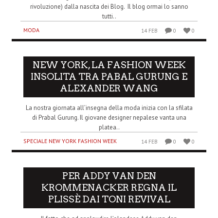
rivoluzione) dalla nascita dei Blog. Il blog ormai lo sanno
tutti..
MODA
14 FEB
0
0
NEW YORK, LA FASHION WEEK
INSOLITA TRA PABAL GURUNG E
ALEXANDER WANG
La nostra giornata all’insegna della moda inizia con la sfilata
di Prabal Gurung. Il giovane designer nepalese vanta una
platea..
SPECIALE NEW YORK FASHION WEEK
14 FEB
0
0
PER ADDY VAN DEN
KROMMENACKER REGNA IL
PLISSÈ DAI TONI REVIVAL