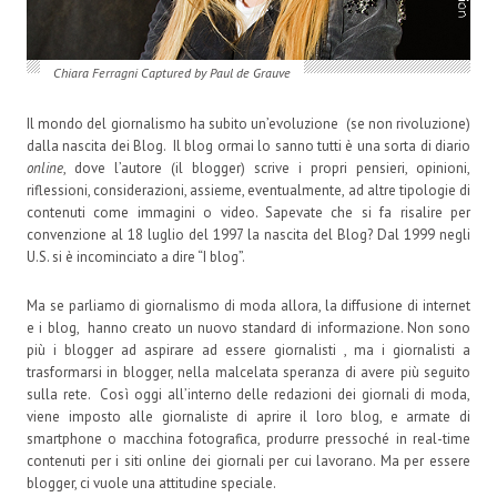
Chiara Ferragni Captured by Paul de Grauve
Il mondo del giornalismo ha subito un’evoluzione (se non rivoluzione)
dalla nascita dei Blog. Il blog ormai lo sanno tutti è una sorta di diario
online
, dove l’autore (il blogger) scrive i propri pensieri, opinioni,
riflessioni, considerazioni, assieme, eventualmente, ad altre tipologie di
contenuti come immagini o video. Sapevate che si fa risalire per
convenzione al 18 luglio del 1997 la nascita del Blog? Dal 1999 negli
U.S. si è incominciato a dire “I blog”.
Ma se parliamo di giornalismo di moda allora, la diffusione di internet
e i blog, hanno creato un nuovo standard di informazione. Non sono
più i blogger ad aspirare ad essere giornalisti , ma i giornalisti a
trasformarsi in blogger, nella malcelata speranza di avere più seguito
sulla rete. Così oggi all’interno delle redazioni dei giornali di moda,
viene imposto alle giornaliste di aprire il loro blog, e armate di
smartphone o macchina fotografica, produrre pressoché in real-time
contenuti per i siti online dei giornali per cui lavorano. Ma per essere
blogger, ci vuole una attitudine speciale.