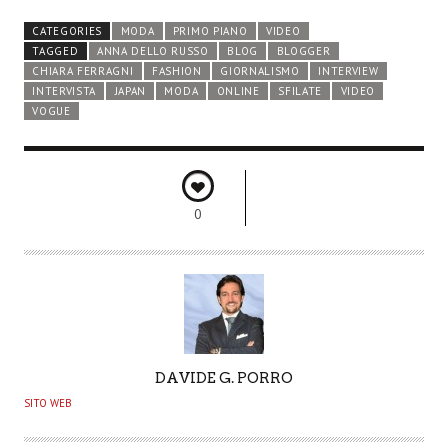
CATEGORIES
MODA
PRIMO PIANO
VIDEO
TAGGED
ANNA DELLO RUSSO
BLOG
BLOGGER
CHIARA FERRAGNI
FASHION
GIORNALISMO
INTERVIEW
INTERVISTA
JAPAN
MODA
ONLINE
SFILATE
VIDEO
VOGUE
0
A
DAVIDE G. PORRO
U
SITO WEB
T