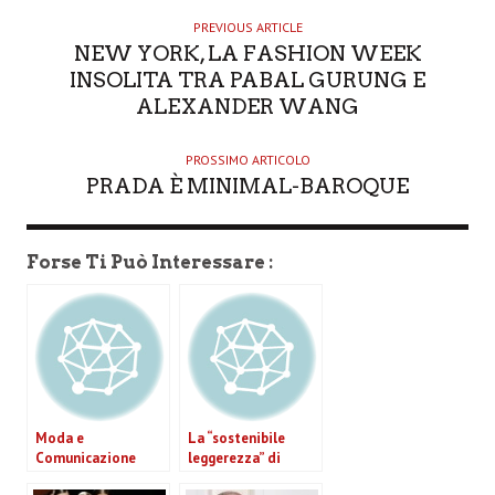
H
O
PREVIOUS ARTICLE
NEW YORK, LA FASHION WEEK
R
INSOLITA TRA PABAL GURUNG E
ALEXANDER WANG
PROSSIMO ARTICOLO
PRADA È MINIMAL-BAROQUE
Forse Ti Può Interessare :
Moda e
La “sostenibile
Comunicazione
leggerezza” di
relazione difficile?
Corneliani per