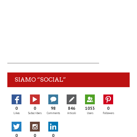
SIAMO “SOCIAL”
0
0
98
846
1053
0
Likes
Subscribers
Comments
Articoli
Users
Followers
0
0
0