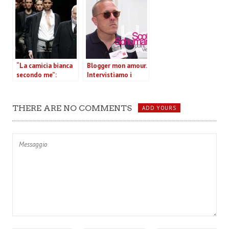
Ce ne parla in video
l’estate 2013
Francesca Senette
(VIDEO)
“La camicia bianca
Blogger mon amour.
secondo me”:
Intervistiamo i
presto una mostra
protagonisti
su Gianfranco Ferrè
(VIDEO)
THERE ARE NO COMMENTS
ADD YOURS