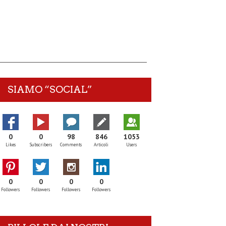
SIAMO “SOCIAL”
0
0
98
846
1053
Likes
Subscribers
Comments
Articoli
Users
0
0
0
0
Followers
Followers
Followers
Followers