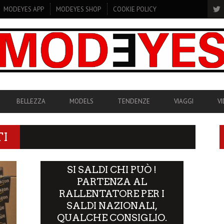
MODEYES APP
MODEYES SHOP
COOKIE POLICY
BELLEZZA
MODELS
TENDENZE
VIAGGI
V
TI
SI SALDI CHI PUÒ !
PARTENZA AL
RALLENTATORE PER I
SALDI NAZIONALI,
QUALCHE CONSIGLIO.