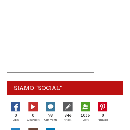
SIAMO “SOCIAL”
0
0
98
846
1053
0
Likes
Subscribers
Comments
Articoli
Users
Followers