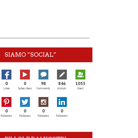
SIAMO “SOCIAL”
0
0
98
846
1053
Likes
Subscribers
Comments
Articoli
Users
0
0
0
0
Followers
Followers
Followers
Followers