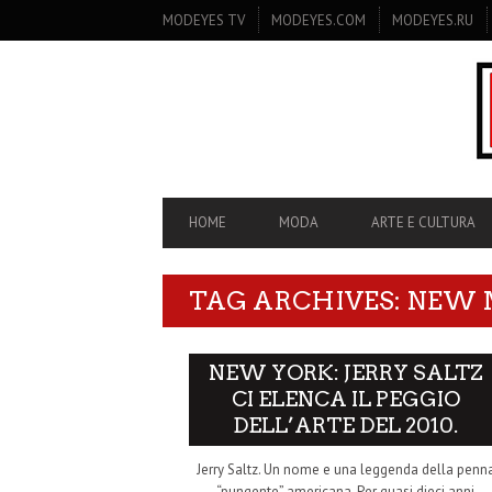
SECONDARY
MODEYES TV
MODEYES.COM
MODEYES.RU
NAVIGATION
PRIMARY
HOME
MODA
ARTE E CULTURA
NAVIGATION
TAG ARCHIVES: NEW
NEW YORK: JERRY SALTZ
CI ELENCA IL PEGGIO
DELL’ARTE DEL 2010.
Jerry Saltz. Un nome e una leggenda della penn
“pungente” americana. Per quasi dieci anni