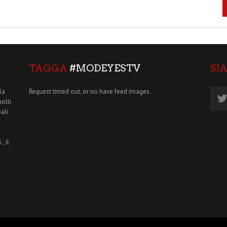
TAGGA
#MODEYESTV
SI
la
Request timed out, or no have feed images.
molti
pali
, il