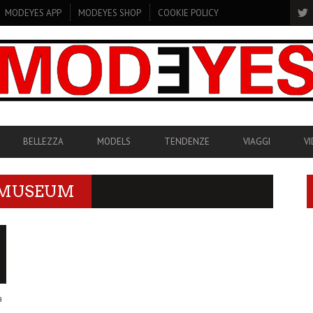
MODEYES APP
MODEYES SHOP
COOKIE POLICY
BELLEZZA
MODELS
TENDENZE
VIAGGI
V
 MUSEUM
a