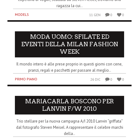
ragazza la cui..
MODELS
11 GEN
0
0
MODA UOMO: SFILATE ED
EVENTI DELLA MILAN FASHION
WEEK
Il mondo intero è alle prese proprio in questi giorni con cene,
pranzi, regali e pacchetti per passare al meglio..
PRIMO PIANO
26 DIC
0
0
MARIACARLA BOSCONO PER
LANVIN F/W 2010
Trio stellare per la nuova campagna A/I 2010 Lanvin “griffata”
dal fotografo Steven Meisel. A rappresentare il celebre marchi
della..