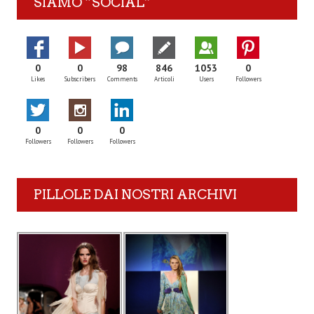
SIAMO “SOCIAL”
0
0
98
846
1053
0
Likes
Subscribers
Comments
Articoli
Users
Followers
0
0
0
Followers
Followers
Followers
PILLOLE DAI NOSTRI ARCHIVI