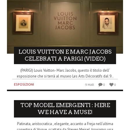
LOUIS VUITTON E MARC JACOBS
CELEBRATI A PARIGI (VIDEO)
(PARIGI) Louis Vuitton- Marc Jacobs, questo il titolo dell’
esposizione che si terrà al museo Les Arts Décoratifs dal 9..
ESPOSIZIONI
9 MAR
0
0
TOP MODEL EMERGENTI : HERE
WE HAVE A MUSE!
Patinata, aristocratica , elegante, accanto a Freja nell’ultima
copertina di Vogue, scattata da Steven Meisel, troviamo una