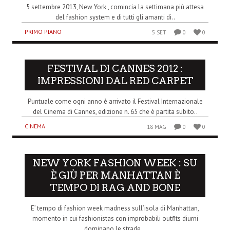
5 settembre 2013, New York , comincia la settimana più attesa
del fashion system e di tutti gli amanti di..
PRIMO PIANO
5 SET
0
0
FESTIVAL DI CANNES 2012 :
IMPRESSIONI DAL RED CARPET
Puntuale come ogni anno è arrivato il Festival Internazionale
del Cinema di Cannes, edizione n. 65 che è partita subito..
CINEMA
18 MAG
0
0
NEW YORK FASHION WEEK : SU
È GIÙ PER MANHATTAN È
TEMPO DI RAG AND BONE
E’ tempo di fashion week madness sull’isola di Manhattan,
momento in cui fashionistas con improbabili outfits diurni
dominano le strade,..