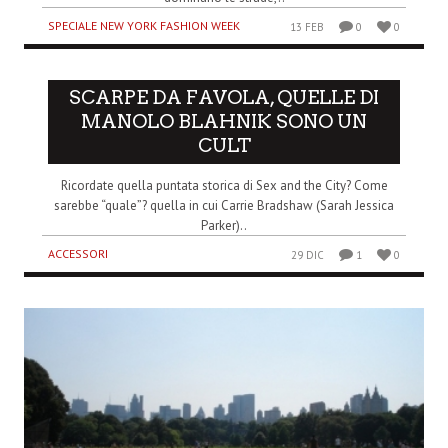
SPECIALE NEW YORK FASHION WEEK
13 FEB
0
0
SCARPE DA FAVOLA, QUELLE DI
MANOLO BLAHNIK SONO UN
CULT
Ricordate quella puntata storica di Sex and the City? Come
sarebbe “quale”? quella in cui Carrie Bradshaw (Sarah Jessica
Parker)..
ACCESSORI
29 DIC
1
0