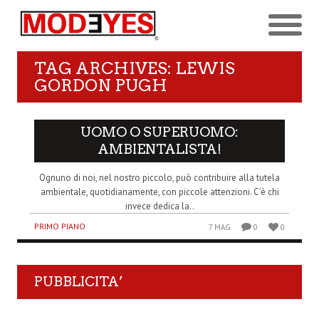
TAG ARCHIVES: LEWIS
GORDON PUGH
UOMO O SUPERUOMO:
AMBIENTALISTA!
Ognuno di noi, nel nostro piccolo, può contribuire alla tutela
ambientale, quotidianamente, con piccole attenzioni. C’è chi
invece dedica la..
PRIMO PIANO
7 MAG
0
0
PUBBLICITA’