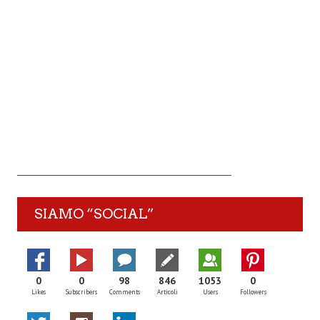
SIAMO “SOCIAL”
0
0
98
846
1053
0
Likes
Subscribers
Comments
Articoli
Users
Followers