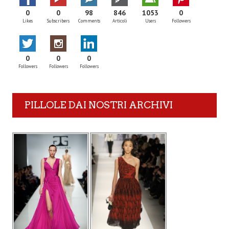
0
0
98
846
1053
0
Likes
Subscribers
Comments
Articoli
Users
Followers
0
0
0
Followers
Followers
Followers
PILLOLE DAI NOSTRI ARCHIVI