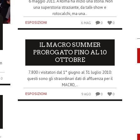
6 maggio 2011. A Roma ha inizio una storia. Non
una superstoria straziante, da talk-show e
rotocalchi, ma una..
ESPOSIZIONI
6 MAG
0
0
IL MACRO SUMMER
PROROGATO FINO AL 10
o
OTTOBRE
on
7.800 i visitatori dal 1° giugno al 31 luglio 2010:
questi sono gli straordinari dati di affluenza per il
0
MACRO,..
ESPOSIZIONI
9 AGO
0
0
,