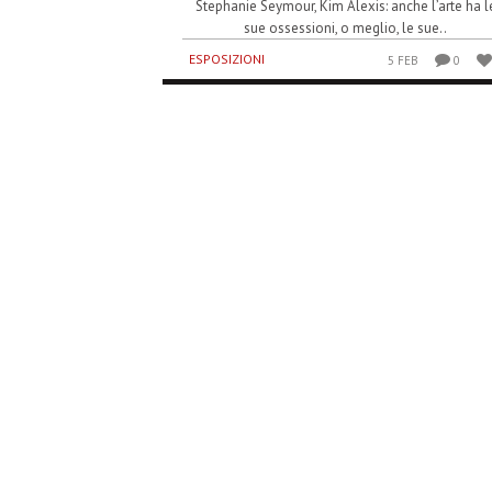
Stephanie Seymour, Kim Alexis: anche l’arte ha l
sue ossessioni, o meglio, le sue..
ESPOSIZIONI
5 FEB
0