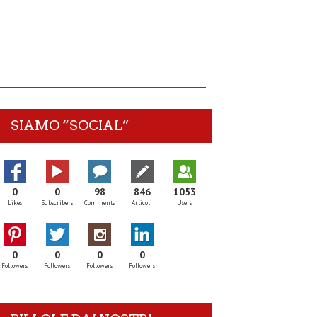
SIAMO “SOCIAL”
0
0
98
846
1053
Likes
Subscribers
Comments
Articoli
Users
0
0
0
0
Followers
Followers
Followers
Followers