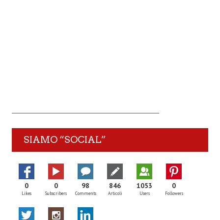
SIAMO “SOCIAL”
0
0
98
846
1053
0
Likes
Subscribers
Comments
Articoli
Users
Followers