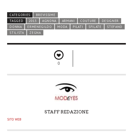
CATEGORIES
BREVISSIME
TAGGED
2013
AGNONA
ARMANI
COUTURE
DESIGNER
DONNA
ERMENEGILDO
MODA
PILATI
SFILATE
STEFANO
STILISTA
ZEGNA
0
A
STAFF REDAZIONE
U
SITO WEB
T
H