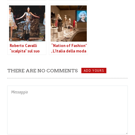
collezione per il
l’elegante uomo
prossimo inverno
Zegna per la
2013 (VIDEO)
prossima estate
(VIDEO)
Roberto Cavalli
“Nation of Fashion”
“scalpita” sul suo
, L’Italia della moda
blog. Il sistema
in mostra a Mosca
moda in Italia non
esiste
THERE ARE NO COMMENTS
ADD YOURS