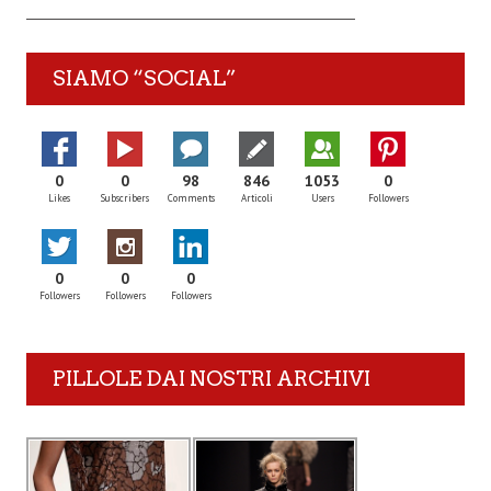
SIAMO “SOCIAL”
0
0
98
846
1053
0
Likes
Subscribers
Comments
Articoli
Users
Followers
0
0
0
Followers
Followers
Followers
PILLOLE DAI NOSTRI ARCHIVI