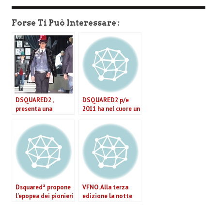
Forse Ti Può Interessare :
DSQUARED2 ,
DSQUARED2 p/e
presenta una
2011 ha nel cuore un
collezione uomo
uomo gigolò.
per l’inverno 2014
ispirata agli anni ’40
(VIDEO)
Dsquared² propone
VFNO. Alla terza
l’epopea dei pionieri
edizione la notte
americani per
mondiale che
l’inverno 2011-12.
celebra la moda