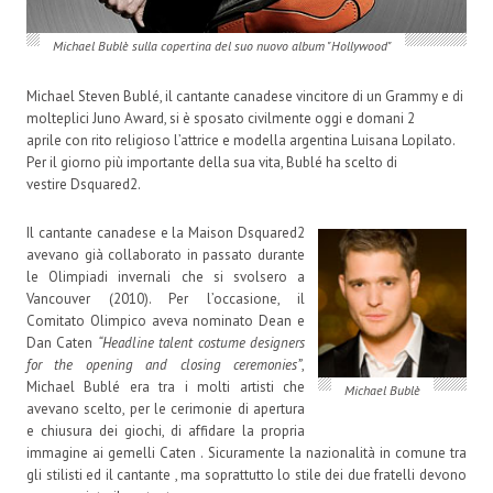
Michael Bublè sulla copertina del suo nuovo album "Hollywood"
Michael Steven Bublé, il cantante canadese vincitore di un Grammy e di
molteplici Juno Award, si è sposato civilmente oggi e domani 2
aprile con rito religioso l’attrice e modella argentina Luisana Lopilato.
Per il giorno più importante della sua vita, Bublé ha scelto di
vestire Dsquared2.
Il cantante canadese e la Maison Dsquared2
avevano già collaborato in passato durante
le Olimpiadi invernali che si svolsero a
Vancouver (2010). Per l’occasione, il
Comitato Olimpico aveva nominato Dean e
Dan Caten
“Headline talent costume designers
for the
opening and closing ceremonies”
,
Michael Bublé era tra i molti artisti che
Michael Bublè
avevano scelto, per le cerimonie di apertura
e chiusura dei giochi, di affidare la propria
immagine ai gemelli Caten . Sicuramente la nazionalità in comune tra
gli stilisti ed il cantante , ma soprattutto lo stile dei due fratelli devono