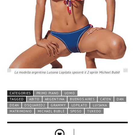
La modella argentina Luisana Lopilato sposerà il 2 aprile Michael Bublè
CATEGORIES
PRIMO PIANO
UOMO
TAGGED
ABITO
ARGENTINA
BUENOS AIRES
CATEN
DAN
DEAN
DSQUARED2
GRAMMY
LOPILATO
LUISANA
MATRIMONIO
MICHAEL BUBLÈ
SPOSO
TUXEDO