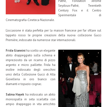
Pathé, Fondation Jérôme
Seydoux-Pathé, Twentieth
Century Fox e il Centro
Sperimentale di
Cinematografia-Cineteca Nazionale.
L’occasione è stata perfetta per la maison francese per far sfilare sul
tappeto rosso le proprie creazioni della nuova collezione Gucci
Première, indossate da numerose star internazionali.
Frida Giannini
ha scelto un elegante
abito drappeggiato sulla schiena e
impreziosito da un ricamo di pizzo
argento e micro paillette. Frida ha
inoltre indossato degli orecchini
unici della Collezione Gucci di Alta
Gioielleria in oro bianco con
diamanti e topazio cognac.
Salma Hayek
ha indossato un abito
monospalla in seta scarlatta con
ampio drappeggio in vita arricchito