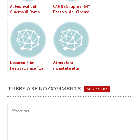
Al Festival del
CANNES : apre il 64°
Cinema di Roma
Festival del Cinema
brindiamo alla
lunga ma “semi-
dolce” vita del
cinema italiano
Locarno Film
Atmosfera
Festival: vince “La
incantata alla
Fille de nulle part”
sfilata di Miglionico,
si celebra il cult
movie di Fellini.
THERE ARE NO COMMENTS
ADD YOURS