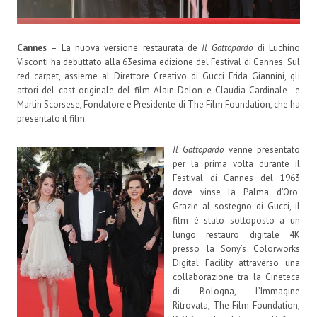
Cannes
– La nuova versione restaurata de
Il Gattopardo
di Luchino
Visconti ha debuttato alla 63esima edizione del Festival di Cannes. Sul
red carpet, assieme al Direttore Creativo di Gucci Frida Giannini, gli
attori del cast originale del film Alain Delon e Claudia Cardinale e
Martin Scorsese, Fondatore e Presidente di The Film Foundation, che ha
presentato il film.
Il Gattopardo
venne presentato
per la prima volta durante il
Festival di Cannes del 1963
dove vinse la Palma d’Oro.
Grazie al sostegno di Gucci, il
film è stato sottoposto a un
lungo restauro digitale 4K
presso la Sony’s Colorworks
Digital Facility attraverso una
collaborazione tra la Cineteca
di Bologna, L’Immagine
Ritrovata, The Film Foundation,