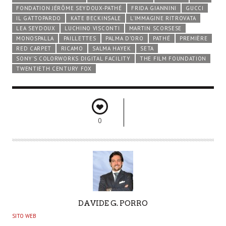
FONDATION JÉRÔME SEYDOUX-PATHÉ
FRIDA GIANNINI
GUCCI
IL GATTOPARDO
KATE BECKINSALE
L'IMMAGINE RITROVATA
LEA SEYDOUX
LUCHINO VISCONTI
MARTIN SCORSESE
MONOSPALLA
PAILLETTES
PALMA D’ORO
PATHÉ
PREMIÈRE
RED CARPET
RICAMO
SALMA HAYEK
SETA
SONY’S COLORWORKS DIGITAL FACILITY
THE FILM FOUNDATION
TWENTIETH CENTURY FOX
0
A
DAVIDE G. PORRO
U
SITO WEB