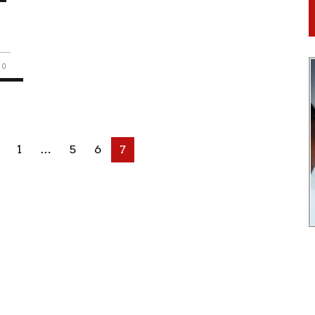
0
1
…
5
6
7