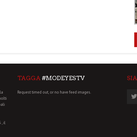
TAGGA
#MODEYESTV
SI
la
Request timed out, or no have feed images.
molti
pali
, il