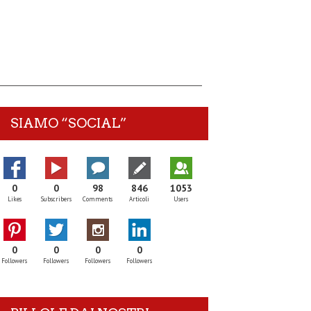
SIAMO “SOCIAL”
0
0
98
846
1053
Likes
Subscribers
Comments
Articoli
Users
0
0
0
0
Followers
Followers
Followers
Followers