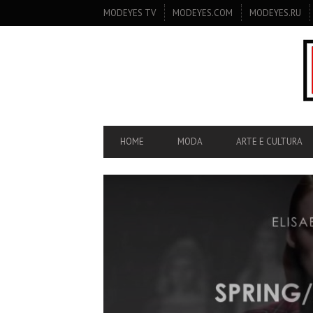
SECONDARY
MODEYES TV
MODEYES.COM
MODEYES.RU
NAVIGATION
PRIMARY
HOME
MODA
ARTE E CULTURA
NAVIGATION