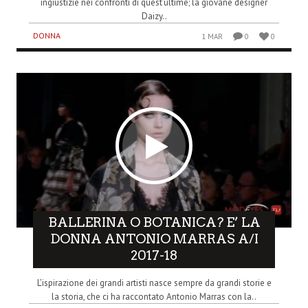
ingiustizie nei confronti di quest’ultime; la giovane designer
Daizy..
DONNA
1 MAR
0
0
BALLERINA O BOTANICA? E’ LA
DONNA ANTONIO MARRAS A/I
2017-18
L’ispirazione dei grandi artisti nasce sempre da grandi storie e
la storia, che ci ha raccontato Antonio Marras con la..