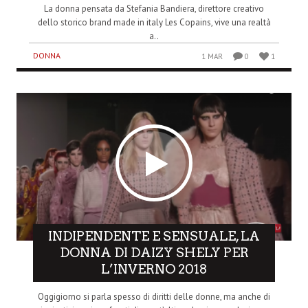
La donna pensata da Stefania Bandiera, direttore creativo
dello storico brand made in italy Les Copains, vive una realtà
a..
DONNA
1 MAR
0
1
INDIPENDENTE E SENSUALE, LA
DONNA DI DAIZY SHELY PER
L’INVERNO 2018
Oggigiorno si parla spesso di diritti delle donne, ma anche di