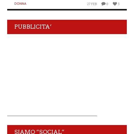
DONNA
27 FEB
0
3
PUBBLICITA’
SIAMO “SOCIAL”