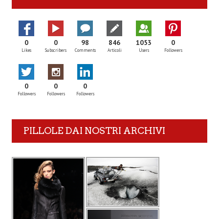
0
0
98
846
1053
0
Likes
Subscribers
Comments
Articoli
Users
Followers
0
0
0
Followers
Followers
Followers
PILLOLE DAI NOSTRI ARCHIVI