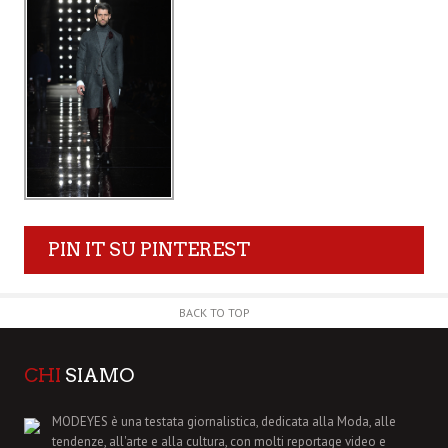
PIN IT SU PINTEREST
BACK TO TOP
CHI
SIAMO
MODEYES è una testata giornalistica, dedicata alla Moda, alle
tendenze, all'arte e alla cultura, con molti reportage video e