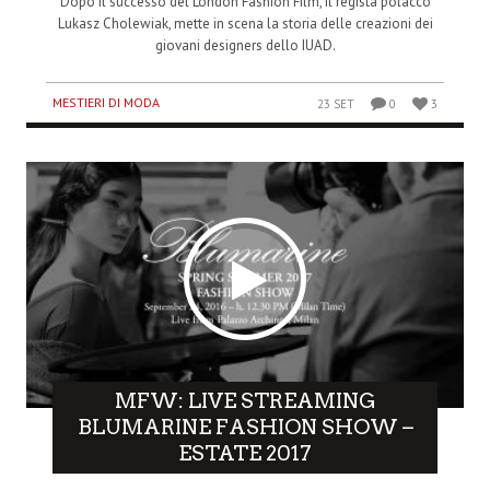
Dopo il successo del London Fashion Film, il regista polacco
Lukasz Cholewiak, mette in scena la storia delle creazioni dei
giovani designers dello IUAD.
MESTIERI DI MODA
23 SET
0
3
MFW: LIVE STREAMING
BLUMARINE FASHION SHOW –
ESTATE 2017