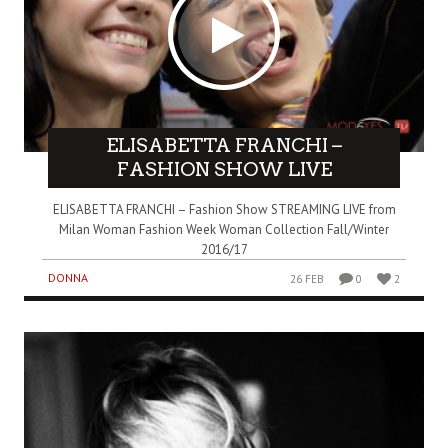
ELISABETTA FRANCHI –
FASHION SHOW LIVE
ELISABETTA FRANCHI – Fashion Show STREAMING LIVE from
Milan Woman Fashion Week Woman Collection Fall/Winter
2016/17
DONNA
26 FEB
0
2