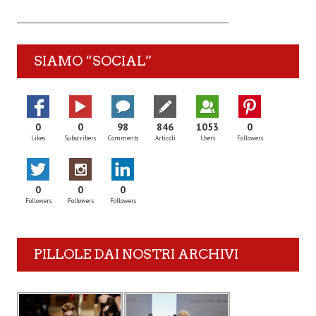
SIAMO “SOCIAL”
0
0
98
846
1053
0
Likes
Subscribers
Comments
Articoli
Users
Followers
0
0
0
Followers
Followers
Followers
PILLOLE DAI NOSTRI ARCHIVI