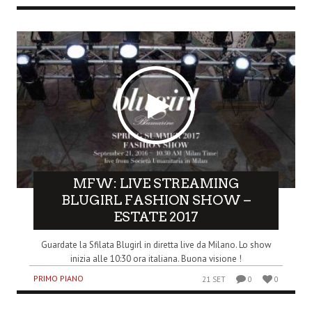
MFW: LIVE STREAMING
BLUGIRL FASHION SHOW –
ESTATE 2017
Guardate la Sfilata Blugirl in diretta live da Milano. Lo show
inizia alle 10:30 ora italiana. Buona visione !
PRIMO PIANO
21 SET
0
0