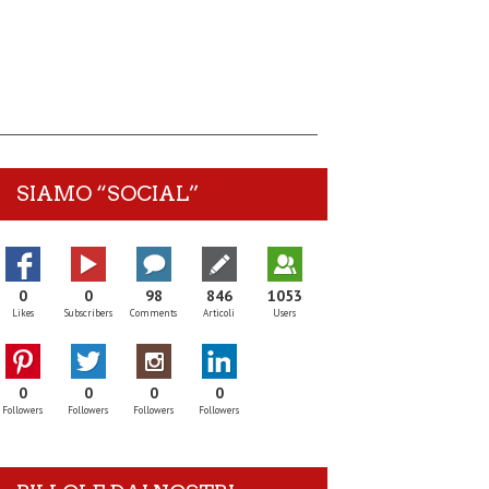
SIAMO “SOCIAL”
0
0
98
846
1053
Likes
Subscribers
Comments
Articoli
Users
0
0
0
0
Followers
Followers
Followers
Followers