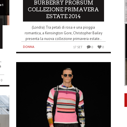
BURBERRY PRORSUM
COLLEZIONE PRIMAVERA
ESTATE 2014
(Londra) Tra petali di rosa e una pioggia
romantica, a Kensington Gore, Christopher Bailey
presenta la nuova collezione primavera estate..
DONNA
17 SET
0
0
,
a
0