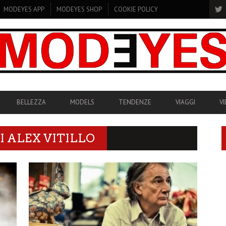
MODEYES APP
MODEYES SHOP
COOKIE POLICY
BELLEZZA
MODELS
TENDENZE
VIAGGI
V
DI
ALEX VITILLO