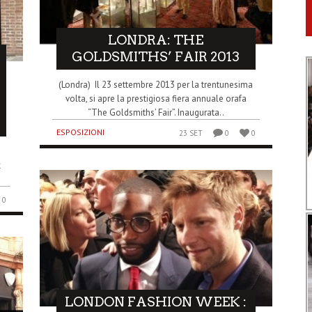
LONDRA: THE
GOLDSMITHS’ FAIR 2013
(Londra) Il 23 settembre 2013 per la trentunesima
volta, si apre la prestigiosa fiera annuale orafa
“The Goldsmiths’ Fair”. Inaugurata..
ESPOSIZIONI
23 SET
0
0
k
0
LONDON FASHION WEEK :