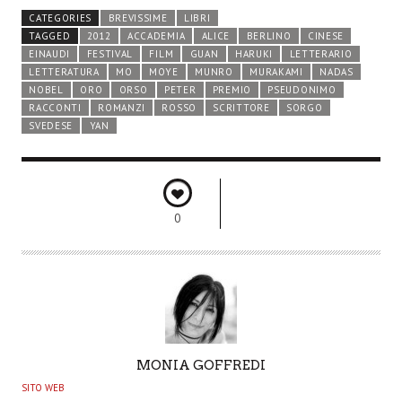
CATEGORIES
BREVISSIME
LIBRI
TAGGED
2012
ACCADEMIA
ALICE
BERLINO
CINESE
EINAUDI
FESTIVAL
FILM
GUAN
HARUKI
LETTERARIO
LETTERATURA
MO
MOYE
MUNRO
MURAKAMI
NADAS
NOBEL
ORO
ORSO
PETER
PREMIO
PSEUDONIMO
RACCONTI
ROMANZI
ROSSO
SCRITTORE
SORGO
SVEDESE
YAN
0
A
MONIA GOFFREDI
U
SITO WEB