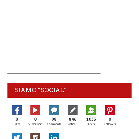
SIAMO “SOCIAL”
0
0
98
846
1053
0
Likes
Subscribers
Comments
Articoli
Users
Followers