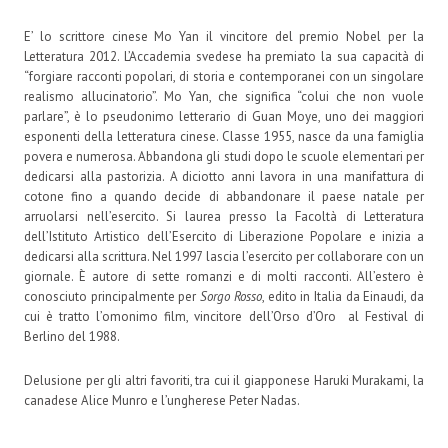
E’ lo scrittore cinese Mo Yan il vincitore del premio Nobel per la
Letteratura 2012. L’Accademia svedese ha premiato la sua capacità di
“forgiare racconti popolari, di storia e contemporanei con un singolare
realismo allucinatorio”. Mo Yan, che significa “colui che non vuole
parlare”, è lo pseudonimo letterario di Guan Moye, uno dei maggiori
esponenti della letteratura cinese. Classe 1955, nasce da una famiglia
povera e numerosa. Abbandona gli studi dopo le scuole elementari per
dedicarsi alla pastorizia. A diciotto anni lavora in una manifattura di
cotone fino a quando decide di abbandonare il paese natale per
arruolarsi nell’esercito. Si laurea presso la Facoltà di Letteratura
dell’Istituto Artistico dell’Esercito di Liberazione Popolare e inizia a
dedicarsi alla scrittura. Nel 1997 lascia l’esercito per collaborare con un
giornale. È autore di sette romanzi e di molti racconti. All’estero è
conosciuto principalmente per
Sorgo Rosso
, edito in Italia da Einaudi, da
cui è tratto l’omonimo film, vincitore dell’Orso d’Oro al Festival di
Berlino del 1988.
Delusione per gli altri favoriti, tra cui il giapponese Haruki Murakami, la
canadese Alice Munro e l’ungherese Peter Nadas.