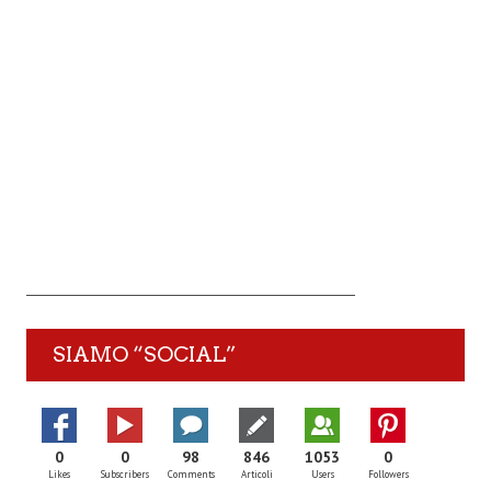
SIAMO “SOCIAL”
0
0
98
846
1053
0
Likes
Subscribers
Comments
Articoli
Users
Followers