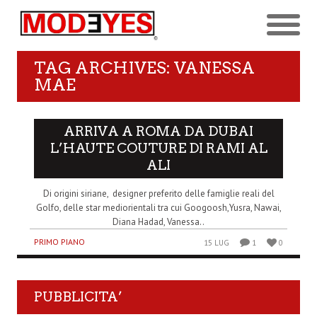
TAG ARCHIVES: VANESSA
MAE
ARRIVA A ROMA DA DUBAI
L’HAUTE COUTURE DI RAMI AL
ALI
Di origini siriane, designer preferito delle famiglie reali del
Golfo, delle star mediorientali tra cui Googoosh,Yusra, Nawai,
Diana Hadad, Vanessa..
PRIMO PIANO
15 LUG
1
0
PUBBLICITA’