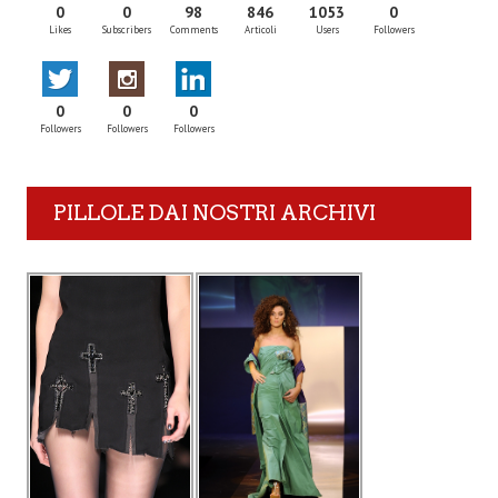
0
0
98
846
1053
0
Likes
Subscribers
Comments
Articoli
Users
Followers
0
0
0
Followers
Followers
Followers
PILLOLE DAI NOSTRI ARCHIVI