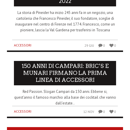
2022
La storia di Pineider ha inizio 245 anni fa in un negozio, una
cartoleria che Francesco Pineider, il suo fondatore, sceglie di
inaugurare nel centro di Firenze nel 1774. Francesco, come un
pioniere, lascia la Val Gardena per trasferirsi in Toscana
ACCESSORI
29 GIU
0
0
150 ANNI DI CAMPARI: BRIC’S E
MUNARI FIRMANO LA PRIMA
LINEA DI ACCESSORI
Red Passion. Slogan Campari da 150 anni. Ebbene si,
quest’anno il famoso marchio alla base dei cocktail che vanno
dall’estate..
ACCESSORI
12 NOV
0
0