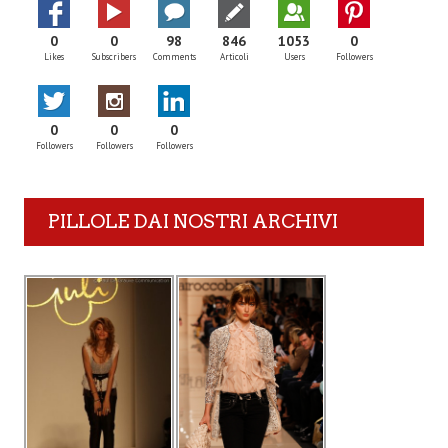
0
0
98
846
1053
0
Likes
Subscribers
Comments
Articoli
Users
Followers
0
0
0
Followers
Followers
Followers
PILLOLE DAI NOSTRI ARCHIVI