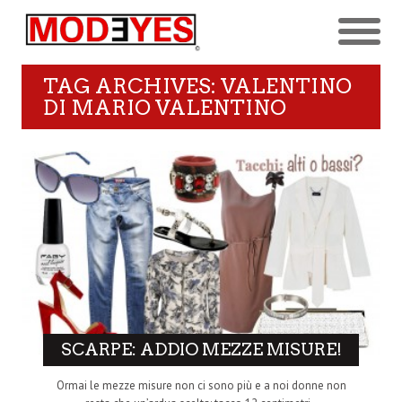
TAG ARCHIVES: VALENTINO
DI MARIO VALENTINO
SCARPE: ADDIO MEZZE MISURE!
Ormai le mezze misure non ci sono più e a noi donne non