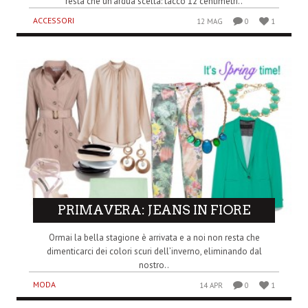
resta che un’ardua scelta: tacco 12 centimetri..
ACCESSORI
12 MAG
0
1
PRIMAVERA: JEANS IN FIORE
Ormai la bella stagione è arrivata e a noi non resta che
dimenticarci dei colori scuri dell’inverno, eliminando dal
nostro..
MODA
14 APR
0
1