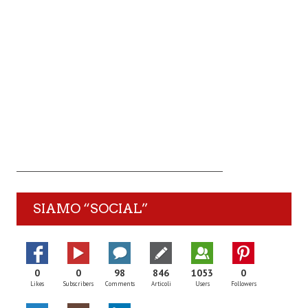
SIAMO “SOCIAL”
0
0
98
846
1053
0
Likes
Subscribers
Comments
Articoli
Users
Followers