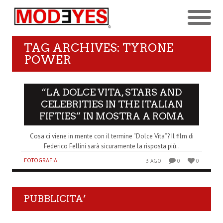
TAG ARCHIVES: TYRONE
POWER
“LA DOLCE VITA, STARS AND
CELEBRITIES IN THE ITALIAN
FIFTIES” IN MOSTRA A ROMA
Cosa ci viene in mente con il termine “Dolce Vita”? Il film di
Federico Fellini sarà sicuramente la risposta più..
FOTOGRAFIA
3 AGO
0
0
PUBBLICITA’