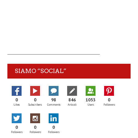
SIAMO “SOCIAL”
0
0
98
846
1053
0
Likes
Subscribers
Comments
Articoli
Users
Followers
0
0
0
Followers
Followers
Followers