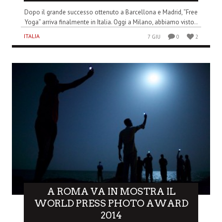
Dopo il grande successo ottenuto a Barcellona e Madrid, “Free
Yoga” arriva finalmente in Italia. Oggi a Milano, abbiamo visto..
ITALIA
7 GIU
0
2
A ROMA VA IN MOSTRA IL
WORLD PRESS PHOTO AWARD
2014