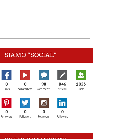
SIAMO “SOCIAL”
0
0
98
846
1053
Likes
Subscribers
Comments
Articoli
Users
0
0
0
0
Followers
Followers
Followers
Followers