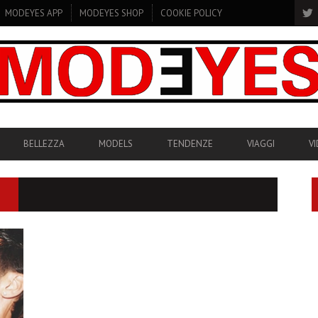
MODEYES APP
MODEYES SHOP
COOKIE POLICY
BELLEZZA
MODELS
TENDENZE
VIAGGI
V
I