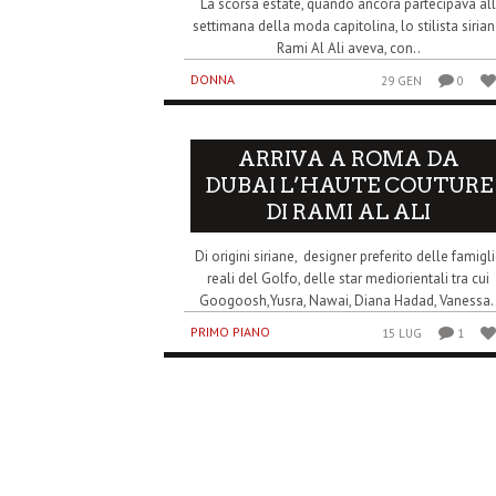
La scorsa estate, quando ancora partecipava al
settimana della moda capitolina, lo stilista siria
Rami Al Ali aveva, con..
DONNA
29 GEN
0
ARRIVA A ROMA DA
DUBAI L’HAUTE COUTURE
DI RAMI AL ALI
Di origini siriane, designer preferito delle famigl
reali del Golfo, delle star mediorientali tra cui
Googoosh,Yusra, Nawai, Diana Hadad, Vanessa.
PRIMO PIANO
15 LUG
1