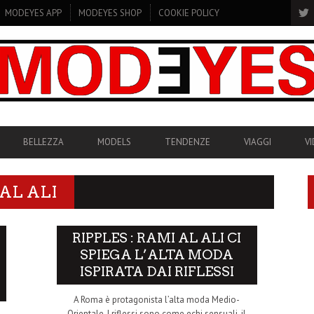
MODEYES APP
MODEYES SHOP
COOKIE POLICY
BELLEZZA
MODELS
TENDENZE
VIAGGI
V
AL ALI
RIPPLES : RAMI AL ALI CI
SPIEGA L’ALTA MODA
ISPIRATA DAI RIFLESSI
A Roma è protagonista l’alta moda Medio-
Orientale. I riflessi sono come echi sensuali, il