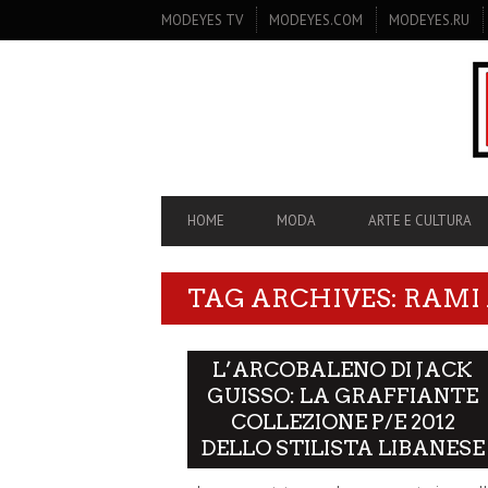
SECONDARY
MODEYES TV
MODEYES.COM
MODEYES.RU
NAVIGATION
PRIMARY
HOME
MODA
ARTE E CULTURA
NAVIGATION
TAG ARCHIVES: RAMI 
L’ARCOBALENO DI JACK
GUISSO: LA GRAFFIANTE
COLLEZIONE P/E 2012
DELLO STILISTA LIBANESE