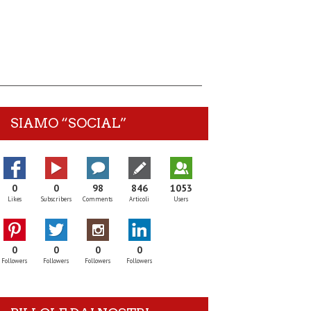
SIAMO “SOCIAL”
0
0
98
846
1053
Likes
Subscribers
Comments
Articoli
Users
0
0
0
0
Followers
Followers
Followers
Followers