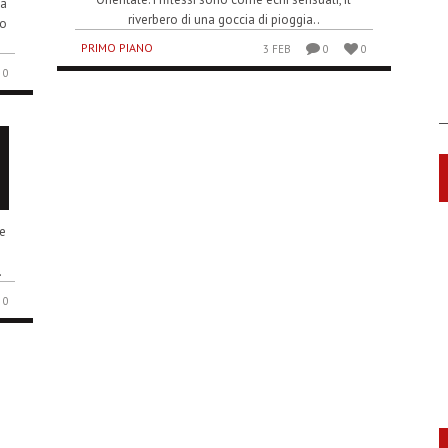
la
riverbero di una goccia di pioggia..
no
PRIMO PIANO
3 FEB
0
0
0
ie
.
0