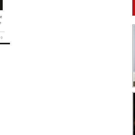
de
e
0