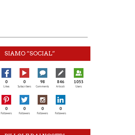
SIAMO “SOCIAL”
0
0
98
846
1053
Likes
Subscribers
Comments
Articoli
Users
0
0
0
0
Followers
Followers
Followers
Followers