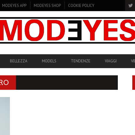
MODEYES APP
MODEYES SHOP
COOKIE POLICY
BELLEZZA
MODELS
TENDENZE
VIAGGI
V
RO