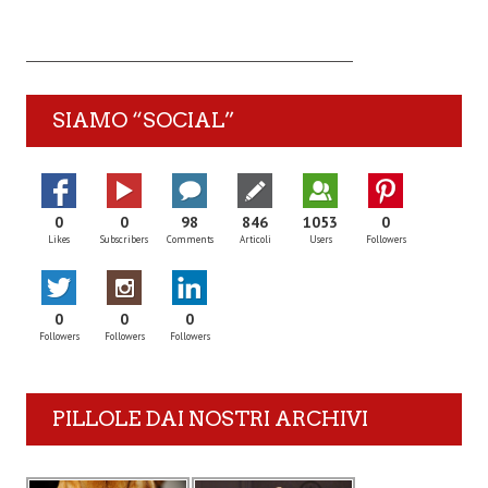
SIAMO “SOCIAL”
0
0
98
846
1053
0
Likes
Subscribers
Comments
Articoli
Users
Followers
0
0
0
Followers
Followers
Followers
PILLOLE DAI NOSTRI ARCHIVI