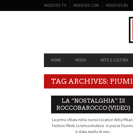
SECONDARY
MODEYES TV
MODEYES.COM
MODEYES.RU
NAVIGATION
PRIMARY
HOME
MODA
ARTE E CULTURA
NAVIGATION
TAG ARCHIVES: PIUM
LA “NOSTALGHIA” DI
ROCCOBAROCCO (VIDEO)
La prima sfilata nella nuova location della Mila
Fashion Week, la tensostruttura in piazza Duom
è stata quella di uno..