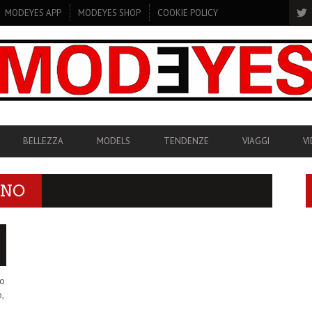
MODEYES APP
MODEYES SHOP
COOKIE POLICY
BELLEZZA
MODELS
TENDENZE
VIAGGI
V
INO
no
o,