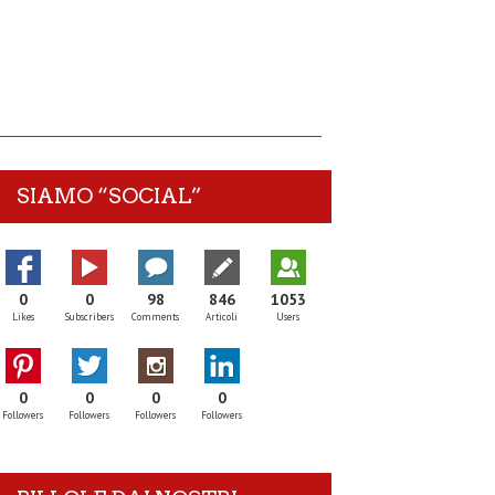
SIAMO “SOCIAL”
0
0
98
846
1053
Likes
Subscribers
Comments
Articoli
Users
0
0
0
0
Followers
Followers
Followers
Followers