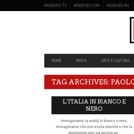
SECONDARY
MODEYES TV
MODEYES.COM
MODEYES.RU
NAVIGATION
PRIMARY
HOME
MODA
ARTE E CULTURA
NAVIGATION
TAG ARCHIVES: PAOLO
L’ITALIA IN BIANCO E
NERO
Immaginiamo la realtà in bianco e nero,
immaginiamo che non esista internet e che la
televisione non sia ancora un..