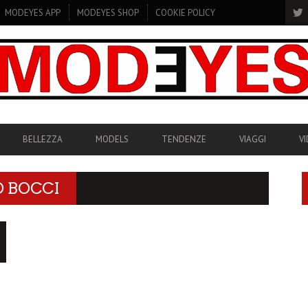
MODEYES APP
MODEYES SHOP
COOKIE POLICY
BELLEZZA
MODELS
TENDENZE
VIAGGI
V
 BOCCI