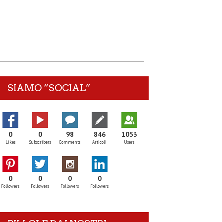
SIAMO “SOCIAL”
0
0
98
846
1053
Likes
Subscribers
Comments
Articoli
Users
0
0
0
0
Followers
Followers
Followers
Followers