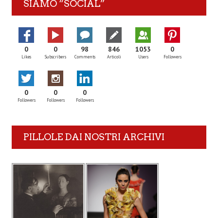
SIAMO “SOCIAL”
0
0
98
846
1053
0
Likes
Subscribers
Comments
Articoli
Users
Followers
0
0
0
Followers
Followers
Followers
PILLOLE DAI NOSTRI ARCHIVI