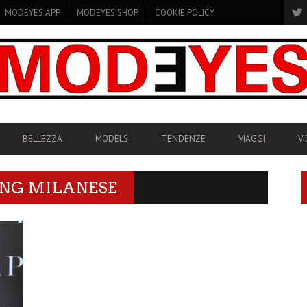
MODEYES APP
MODEYES SHOP
COOKIE POLICY
BELLEZZA
MODELS
TENDENZE
VIAGGI
V
ING MILANESE