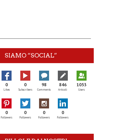
SIAMO “SOCIAL”
0
0
98
846
1053
Likes
Subscribers
Comments
Articoli
Users
0
0
0
0
Followers
Followers
Followers
Followers