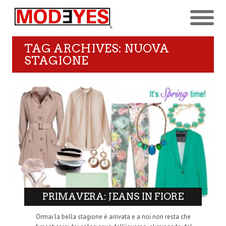
TAG ARCHIVES: NUOVA
STAGIONE
PRIMAVERA: JEANS IN FIORE
Ormai la bella stagione è arrivata e a noi non resta che