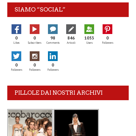
SIAMO “SOCIAL”
0
0
98
846
1053
0
Likes
Subscribers
Comments
Articoli
Users
Followers
0
0
0
Followers
Followers
Followers
PILLOLE DAI NOSTRI ARCHIVI