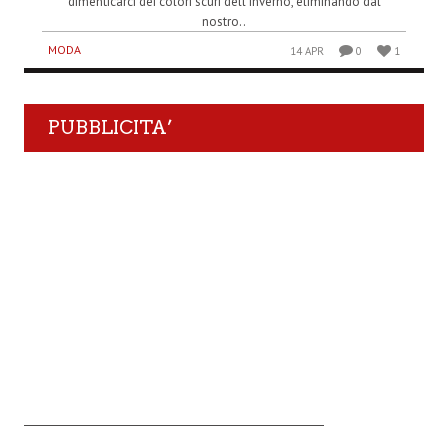
dimenticarci dei colori scuri dell’inverno, eliminando dal
nostro..
MODA
14 APR
0
1
PUBBLICITA’