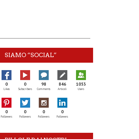
SIAMO “SOCIAL”
0
0
98
846
1053
Likes
Subscribers
Comments
Articoli
Users
0
0
0
0
Followers
Followers
Followers
Followers