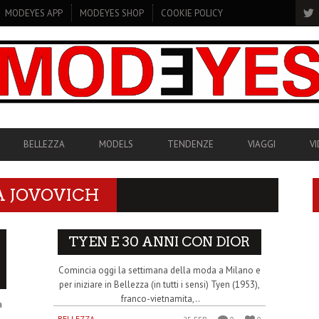
MODEYES APP
MODEYES SHOP
COOKIE POLICY
BELLEZZA
MODELS
TENDENZE
VIAGGI
V
A JOVOVICH
TYEN E 30 ANNI CON DIOR
Comincia oggi la settimana della moda a Milano e
per iniziare in Bellezza (in tutti i sensi) Tyen (1953),
franco-vietnamita,..
a
BELLEZZA