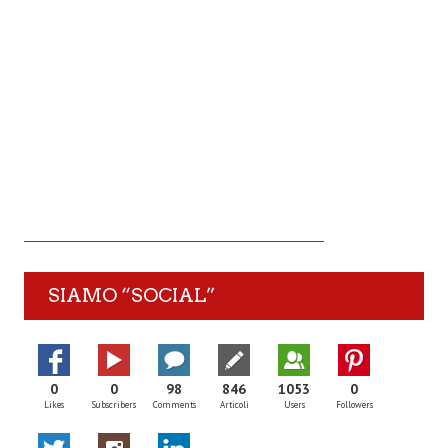
SIAMO “SOCIAL”
0
0
98
846
1053
0
Likes
Subscribers
Comments
Articoli
Users
Followers