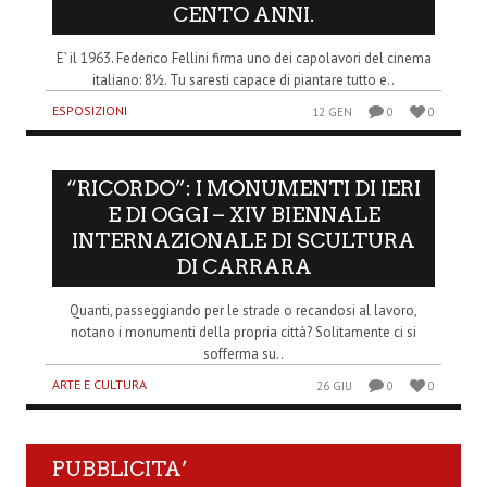
CENTO ANNI.
E’ il 1963. Federico Fellini firma uno dei capolavori del cinema
italiano: 8½. Tu saresti capace di piantare tutto e..
ESPOSIZIONI
12 GEN
0
0
“RICORDO”: I MONUMENTI DI IERI
E DI OGGI – XIV BIENNALE
INTERNAZIONALE DI SCULTURA
DI CARRARA
Quanti, passeggiando per le strade o recandosi al lavoro,
notano i monumenti della propria città? Solitamente ci si
sofferma su..
ARTE E CULTURA
26 GIU
0
0
PUBBLICITA’