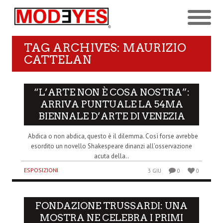
TAG ARCHIVES: MAURIZIO
CATTELAN
“L’ARTE NON È COSA NOSTRA”:
ARRIVA PUNTUALE LA 54MA
BIENNALE D’ARTE DI VENEZIA
Abdica o non abdica, questo è il dilemma. Così forse avrebbe
esordito un novello Shakespeare dinanzi all’osservazione
acuta della..
ESPOSIZIONI
3 GIU
0
0
FONDAZIONE TRUSSARDI: UNA
MOSTRA NE CELEBRA I PRIMI