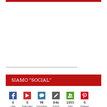
SIAMO “SOCIAL”
0
0
98
846
1053
0
Likes
Subscribers
Comments
Articoli
Users
Followers