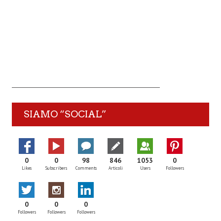
SIAMO “SOCIAL”
0
0
98
846
1053
0
Likes
Subscribers
Comments
Articoli
Users
Followers
0
0
0
Followers
Followers
Followers