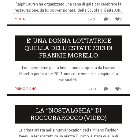
Ralph Lauren ha organizzato una cena di gala per celebrare la
restaurazione, da lui sovvenzionata, della Scuola di Belle Arti..
MODA
14 OTT
0
0
E’ UNA DONNA LOTTATRICE
QUELLA DELL’ESTATE 2013 DI
FRANKIE MORELLO
Forti geometrie per la linea donna proposta da Frankie
Morello per l’estate 2013: una collezione che si ispira alla
razionalità..
PRIMO PIANO
24 SET
0
0
LA “NOSTALGHIA” DI
ROCCOBAROCCO (VIDEO)
La prima sfilata nella nuova location della Milano Fashion
Week, la tensostruttura in piazza Duomo, è stata quella di