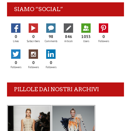
SIAMO “SOCIAL”
0
0
98
846
1053
0
Likes
Subscribers
Comments
Articoli
Users
Followers
0
0
0
Followers
Followers
Followers
PILLOLE DAI NOSTRI ARCHIVI