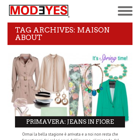
TAG ARCHIVES: MAISON
ABOUT
PRIMAVERA: JEANS IN FIORE
Ormai la bella stagione è arrivata e a noi non resta che