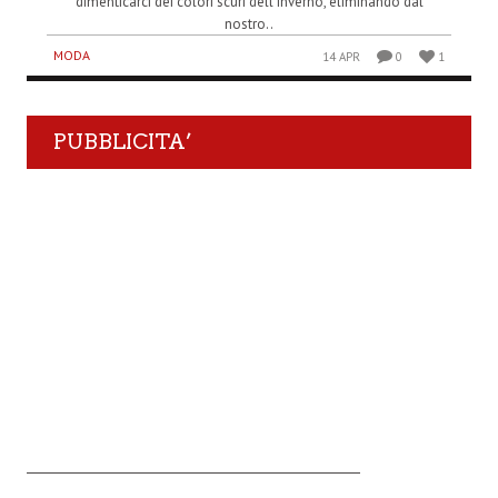
dimenticarci dei colori scuri dell’inverno, eliminando dal
nostro..
MODA
14 APR
0
1
PUBBLICITA’