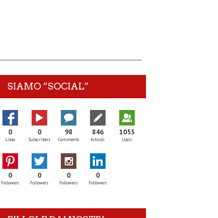
SIAMO “SOCIAL”
0
0
98
846
1053
Likes
Subscribers
Comments
Articoli
Users
0
0
0
0
Followers
Followers
Followers
Followers