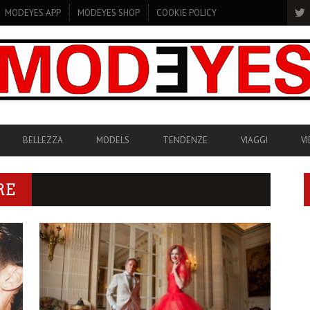
MODEYES APP
MODEYES SHOP
COOKIE POLICY
BELLEZZA
MODELS
TENDENZE
VIAGGI
V
RE