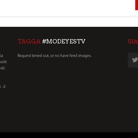
TAGGA
#MODEYESTV
SI
la
Request timed out, or no have feed images.
molti
pali
, il