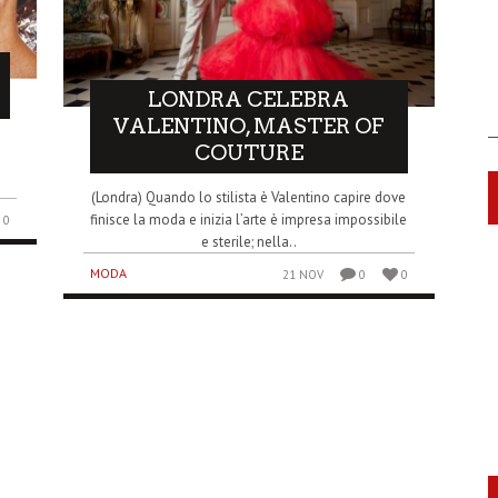
LONDRA CELEBRA
VALENTINO, MASTER OF
s
COUTURE
(Londra) Quando lo stilista è Valentino capire dove
finisce la moda e inizia l’arte è impresa impossibile
0
e sterile; nella..
MODA
21 NOV
0
0