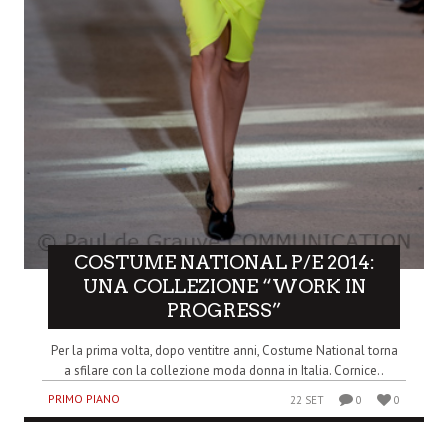
COSTUME NATIONAL P/E 2014:
UNA COLLEZIONE “WORK IN
PROGRESS”
Per la prima volta, dopo ventitre anni, Costume National torna
a sfilare con la collezione moda donna in Italia. Cornice..
PRIMO PIANO
22 SET
0
0