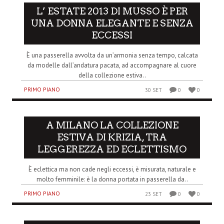
L’ ESTATE 2013 DI MUSSO È PER
UNA DONNA ELEGANTE E SENZA
ECCESSI
È una passerella avvolta da un’armonia senza tempo, calcata
da modelle dall’andatura pacata, ad accompagnare al cuore
della collezione estiva..
PRIMO PIANO
30 SET
0
0
A MILANO LA COLLEZIONE
ESTIVA DI KRIZIA, TRA
LEGGEREZZA ED ECLETTISMO
È eclettica ma non cade negli eccessi, è misurata, naturale e
molto femminile: è la donna portata in passerella da..
PRIMO PIANO
23 SET
0
0