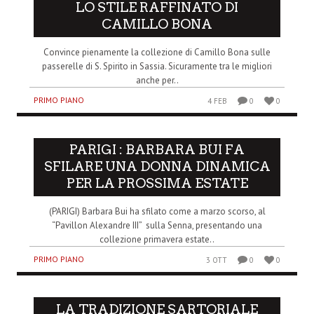
LO STILE RAFFINATO DI
CAMILLO BONA
Convince pienamente la collezione di Camillo Bona sulle
passerelle di S. Spirito in Sassia. Sicuramente tra le migliori
anche per..
PRIMO PIANO
4 FEB
0
0
PARIGI : BARBARA BUI FA
SFILARE UNA DONNA DINAMICA
PER LA PROSSIMA ESTATE
(PARIGI) Barbara Bui ha sfilato come a marzo scorso, al
“Pavillon Alexandre III” sulla Senna, presentando una
collezione primavera estate..
PRIMO PIANO
3 OTT
0
0
LA TRADIZIONE SARTORIALE