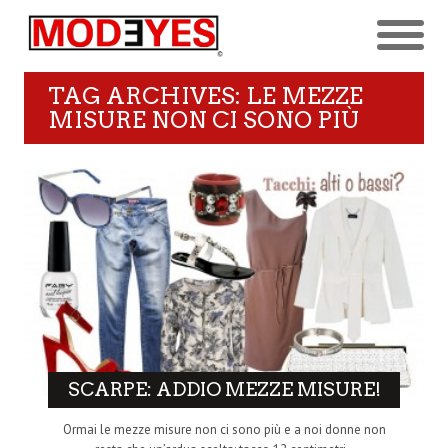
TAG ARCHIVES: LE MEZZE
MISURE NON CI SONO PIÙ
SCARPE: ADDIO MEZZE MISURE!
Ormai le mezze misure non ci sono più e a noi donne non