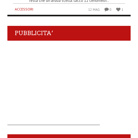
resta che un’ardua scelta: tacco 12 centimetri..
ACCESSORI
12 MAG
0
1
PUBBLICITA’