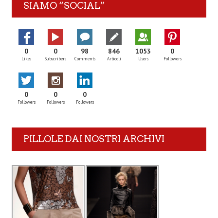
SIAMO “SOCIAL”
0
0
98
846
1053
0
Likes
Subscribers
Comments
Articoli
Users
Followers
0
0
0
Followers
Followers
Followers
PILLOLE DAI NOSTRI ARCHIVI