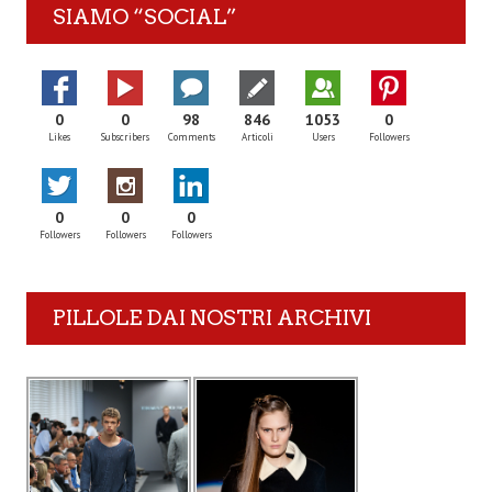
SIAMO “SOCIAL”
0
0
98
846
1053
0
Likes
Subscribers
Comments
Articoli
Users
Followers
0
0
0
Followers
Followers
Followers
PILLOLE DAI NOSTRI ARCHIVI